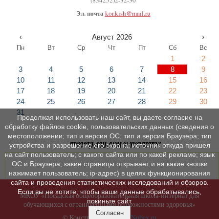
(834252)2-32-30
Эл. почта
kor.kish@mail.ru
‹
Август 2026
›
Пн
Вт
Ср
Чт
Пт
Сб
Вс
1
2
3
4
5
6
7
8
9
10
11
12
13
14
15
16
17
18
19
20
21
22
23
24
25
26
27
28
29
30
31
Продолжая использовать наш сайт, вы даете согласие на
обработку файлов cookie, пользовательских данных (сведения о
местоположении; тип и версия ОС; тип и версия Браузера; тип
ПРИГЛАШАЕМ В ГРУППУ!
устройства и разрешение его экрана; источник откуда пришел
на сайт пользователь; с какого сайта или по какой рекламе; язык
ОС и Браузера; какие страницы открывает и на какие кнопки
нажимает пользователь; ip-адрес) в целях функционирования
сайта и проведения статистических исследований и обзоров.
Если вы не хотите, чтобы ваши данные обрабатывались,
МКОУ «Посадская общеобразовательная школа-интернат для
покиньте сайт.
обучающихся с ограниченными возможностями здоровья»
Согласен
© Конструктор сайтов
Nubex.ru