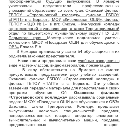
профориентации будущих выпускников. В ярмарке
участвовали представители профессиональных
учреждений образования со всего края:
Оханский филиал
ГБПОУ «Строгановский колледж», филиал ГБПОУ
«ПАПТ» в с. Бершеть, МОУ «Киселевская ОШИ», филиал
ГБПОУ «КЦО №1» в пгт. Суксун, «Кунгурский колледж
агротехнологий и управления», а также Территориальный
отдел по Кишертскому муниципальному округу ГКУ ЦЗН
Пермского края.
Мастер-класс подготовила учитель
технологии
МКОУ «Посадская ОШИ для обучающихся с
ОВЗ»
Елаева Е.А.
В Ярмарке принимали участие 54 обучающихся и их
родителя/законных представителя.
Наши гости представили свои
учебные заведения в
виде мастер-классов, видеоматериалов, презентаций.
В силу обстоятельств на Ярмарке не смогли
присутствовать представители двух учебных заведений:
Оханский филиал ГБПОУ «Строгановский колледж» и
филиал ГБПОУ «ПАПТ» в с. Бершеть. Эти учебные
заведения передали материалы для представления своих
программ обучения. Об
Оханском филиале
«Строгановского колледжа»
рассказывала социальный
педагог МКОУ «Посадская ОШИ для обучающихся с ОВЗ»
Ватолина Елена Григорьевна. Колледж предлагает
выпускникам несколько специальностей: продавец
непродовольственных товаров, оператор электронно-
вычислительных и вычислительных машин, продавец
продовольственных товаров.