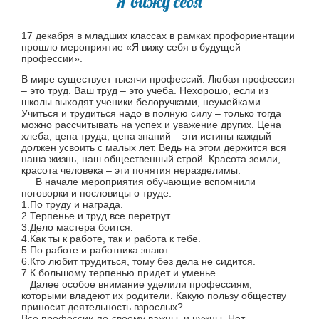
"Я вижу себя"
17 декабря в младших классах в рамках профориентации
прошло мероприятие «Я вижу себя в будущей
профессии».
В мире существует тысячи профессий. Любая профессия
– это труд. Ваш труд – это учеба. Нехорошо, если из
школы выходят ученики белоручками, неумейками.
Учиться и трудиться надо в полную силу – только тогда
можно рассчитывать на успех и уважение других. Цена
хлеба, цена труда, цена знаний – эти истины каждый
должен усвоить с малых лет. Ведь на этом держится вся
наша жизнь, наш общественный строй. Красота земли,
красота человека – эти понятия неразделимы.
В начале мероприятия обучающие вспомнили
поговорки и пословицы о труде.
1.По труду и награда.
2.Терпенье и труд все перетрут.
3.Дело мастера боится.
4.Как ты к работе, так и работа к тебе.
5.По работе и работника знают.
6.Кто любит трудиться, тому без дела не сидится.
7.К большому терпенью придет и уменье.
Далее особое внимание уделили профессиям,
которыми владеют их родители. Какую пользу обществу
приносит деятельность взрослых?
Все профессии по-своему важны и нужны. Нет