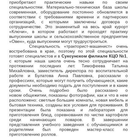
приобретают практические навыки по своим
специальностям. Материально-техническая база школы
современная, оборудование постоянно обновляется в
соответствии с требованиями времени и партнерских
организаций, с которыми заключены договора о
сотрудничестве. Это знаменитый на весь край курорт
«Ключи», в котором работают и проходят практику
выпускники школы и сельскохозяйственное предприятие
«Овен», куда выпускники могут трудоустроиться.
Специальность «тракторист-машинист» очень
востребована в крае, поэтому по этой специальности
готовят специалистов и в
Суксунском филиале КЦО №1
,
с которым наша школа очень тесно сотрудничает на
протяжении последних лет. Тимофеева Татьяна
Михайловна, заместитель директора по воспитательной
работе и Булатова Анна Павловна, рассказали о
профессиях, которые могут получить обучающиеся, какие
документы необходимо подать для поступления и в какие
сроки. Очень подробно было рассказано о
новом общежитии, показаны фотографии, как и что в нем
расположено: светлые большие комнаты, новая мебель и
бытовая техника, созданы все условия для проживания. В
презентации была показана и лаборатория для
приготовления блюд, соревнования по чистке картофеля
среди начинающих поваров. В завершении
представления учебного заведения с обучающимися и
родителями был проведен мастер-класс по
приготовлению роллов.