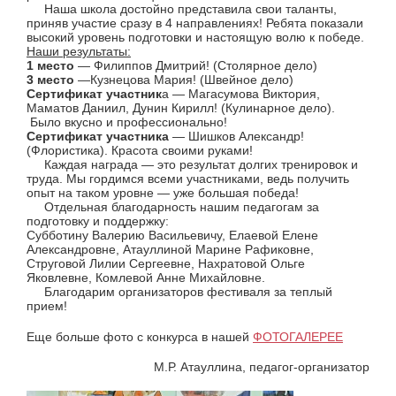
Наша школа достойно представила свои таланты,
приняв участие сразу в 4 направлениях! Ребята показали
высокий уровень подготовки и настоящую волю к победе.
Наши результаты:
1 место
— Филиппов Дмитрий! (Столярное дело)
3 место
—Кузнецова Мария! (Швейное дело)
Сертификат участник
а — Магасумова Виктория,
Маматов Даниил, Дунин Кирилл! (Кулинарное дело).
Было вкусно и профессионально!
Сертификат участника
— Шишков Александр!
(Флористика). Красота своими руками!
Каждая награда — это результат долгих тренировок и
труда. Мы гордимся всеми участниками, ведь получить
опыт на таком уровне — уже большая победа!
Отдельная благодарность нашим педагогам за
подготовку и поддержку:
Субботину Валерию Васильевичу, Елаевой Елене
Александровне, Атауллиной Марине Рафиковне,
Струговой Лилии Сергеевне, Нахратовой Ольге
Яковлевне, Комлевой Анне Михайловне.
Благодарим организаторов фестиваля за теплый
прием!
Еще больше фото с конкурса в нашей
ФОТОГАЛЕРЕЕ
М.Р. Атауллина, педагог-организатор