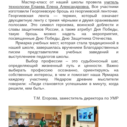
Мастер-класс от нашей школы провела
учитель
технологии Елаева Елена Александровна.
Все участники
изготовили Георгиевскую брошь из георгиевской ленточки.
Георгиевская лента — термин, который означает
двухцветную ленту с тремя чёрными и двумя оранжевыми
полосами. Это символ героизма, воинской доблести и
славы защитников России, а также атрибут Дня Победы,
такую брошь можно надеть на мероприятия,
посвященные Дню Победы, Дню Защитника Отечества.
Ярмарка учебных мест, которая стала традиционной в
нашей школе, завершилась вручением Благодарственных
писем представителям учебных заведений и
выступлением педагогов школы.
Выбор профессии – это судьбоносный шаг,
определяющий жизненный путь и ценности. Важно
выбирать профессию осознанно, ориентируясь на
собственные интересы, в чем и помогает наша Ярмарка
каждому участнику. Недаром древние мыслители
говорили: «Люди становятся успешными в минуту, когда
решили, кем быть».
Т.М. Егорова, заместитель директора по УМР