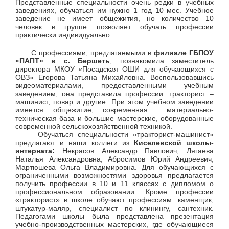
Представленные специальности очень редки в учебных
заведениях, обучаться им нужно 1 год 10 мес. Учебное
заведение не имеет общежития, но количество 10
человек в группе позволяет обучать профессии
практически индивидуально.
С профессиями, предлагаемыми в
филиале ГБПОУ
«ПАПТ» в с. Бершеть
, познакомила заместитель
директора МКОУ «Посадская ОШИ для обучающихся с
ОВЗ» Егорова Татьяна Михайловна. Воспользовавшись
видеоматериалами, предоставленными учебным
заведением, она представила профессии: тракторист –
машинист, повар и другие. При этом учебном заведении
имеется общежитие, современная материально-
техническая база и большие мастерские, оборудованные
современной сельскохозяйственной техникой.
Обучаться специальности «тракторист-машинист»
предлагают и наши коллеги из
Киселевской школы-
интерната:
Некрасов Александр Павлович, Лягаева
Наталья Александровна, Абросимов Юрий Андреевич,
Мартюшева Ольга Владимировна. Для обучающихся с
ограниченными возможностями здоровья предлагается
получить профессии в 10 и 11 классах с дипломом о
профессиональном образовании. Кроме профессии
«тракторист» в школе обучают профессиям: каменщик,
штукатур-маляр, специалист по клинингу, сантехник.
Педагогами школы была представлена презентация
учебно-производственных мастерских, где обучающиеся