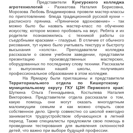
Представители
Кунгурского колледжа
агротехнологий
- Рахматова Наталия Борисовна,
Морозова Любовь Владимировна провели мастер-классы
по приготовлению блюда традиционной русской кухни –
расписного пряника. «Пряничное вдохновение» - так
можно было бы назвать мастер-класс по обучению
искусству, которое можно пробовать на вкус. Ребята и их
родители познакомились с техникой работы со
съедобными красками – глазурью. В отличие от обычного
рисования, тут нужно было учитывать текстуру и быстроту
высыхания «холста». Преподаватели колледжа
рассказали о своем учебном заведении, представили
презентацию производственных мастерских,
оборудованных по последнему слову техники. Рассказали
о выпускниках нашей школы, получивших
профессиональное образование в этом колледже.
На Ярмарку были приглашены и представители
Территориального отдела по Кишертскому
муниципальному округу ГКУ ЦЗН Пермского края:
Шуткина Ольга Геннадьевна, Костылева Наталия
Викторовна. Представители отдела рассказали о том,
какую помощь они могут оказать многодетным
малоимущим семьям и как можно открыть свое
собственное дело. Центр совместно со школой ежегодно
занимается трудоустройством обучающихся в летний
период. Также специалисты предложили свою помощь в
проведении тестирования для выявления склонностей
детей, что важно при выборе будущей профессии.