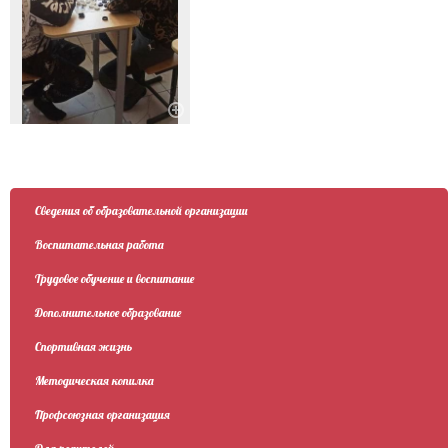
Сведения об образовательной организации
Воспитательная работа
Трудовое обучение и воспитание
Дополнительное образование
Спортивная жизнь
Методическая копилка
Профсоюзная организация