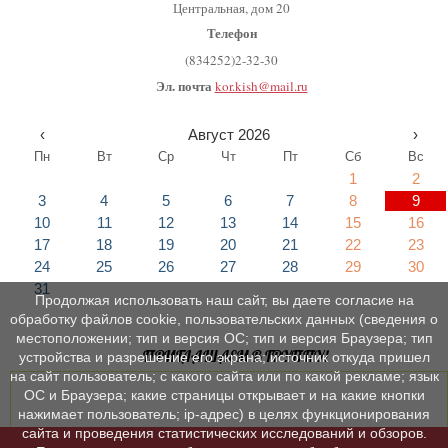
Центральная, дом 20
Телефон
(834252)2-32-30
Эл. почта
kor.kish@mail.ru
‹
Август 2026
›
Пн
Вт
Ср
Чт
Пт
Сб
Вс
1
2
3
4
5
6
7
8
9
10
11
12
13
14
15
16
17
18
19
20
21
22
23
24
25
26
27
28
29
30
31
Продолжая использовать наш сайт, вы даете согласие на
обработку файлов cookie, пользовательских данных (сведения о
местоположении; тип и версия ОС; тип и версия Браузера; тип
ПРИГЛАШАЕМ В ГРУППУ!
устройства и разрешение его экрана; источник откуда пришел
на сайт пользователь; с какого сайта или по какой рекламе; язык
ОС и Браузера; какие страницы открывает и на какие кнопки
нажимает пользователь; ip-адрес) в целях функционирования
сайта и проведения статистических исследований и обзоров.