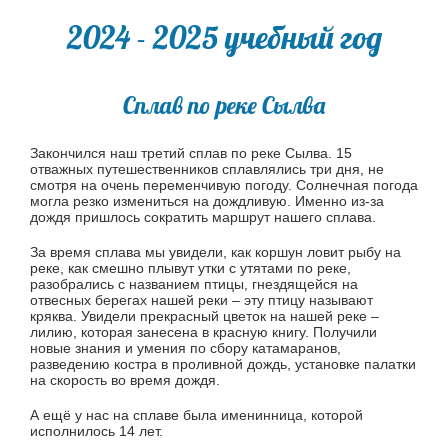
2024 - 2025 учебный год
Сплав по реке Сылва
Закончился наш третий сплав по реке Сылва. 15
отважных путешественников сплавлялись три дня, не
смотря на очень переменчивую погоду. Солнечная погода
могла резко измениться на дождливую. Именно из-за
дождя пришлось сократить маршрут нашего сплава.
За время сплава мы увидели, как коршун ловит рыбу на
реке, как смешно плывут утки с утятами по реке,
разобрались с названием птицы, гнездящейся на
отвесных берегах нашей реки – эту птицу называют
кряква. Увидели прекрасный цветок на нашей реке –
лилию, которая занесена в красную книгу. Получили
новые знания и умения по сбору катамаранов,
разведению костра в проливной дождь, установке палатки
на скорость во время дождя.
А ещё у нас на сплаве была именинница, которой
исполнилось 14 лет.