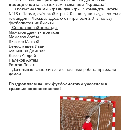
дворце спорта
с красивым названием
"Красава"
В
полуфинале
мы играли две игры: с командой школы
N°18 г. Перми, счёт этой игры 2:0 в нашу пользу, а затем с
командой г. Лысьвы, здесь счёт игры был 2:3 в пользу
футболистов из Лысьвы.
Состав нашей команды:
Маматов Данил -
вратарь
Маматов Артём
Визиков Матвей
Белослудцев Иван
Филиппов Дмитрий
Лысов Андрей
Палехов Артём
Рожков Павел
Довольные, счастливые и с песнями ребята приехали
домой.
Поздравляем наших футболистов с участием в
краевых соревнованиях!