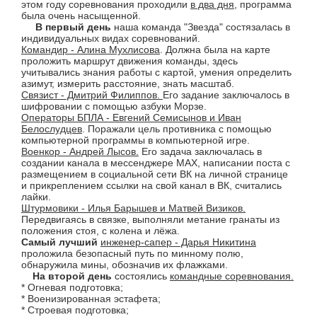
этом году соревнования проходили
в два дня,
программа
была очень насыщенной.
В первый день
наша команда "Звезда" состязалась в
индивидуальных видах соревнований.
Командир - Алина Мухлисова
. Должна была на карте
проложить маршрут движения команды, здесь
учитывались знания работы с картой, умения определить
азимут, измерить расстояние, знать масштаб.
Связист - Дмитрий Филиппов.
Его задание заключалось в
шифровании с помощью азбуки Морзе.
Операторы БПЛА - Евгений Семисынов и Иван
Белослудцев
. Поражали цель противника с помощью
компьютерной программы в компьютерной игре.
Военкор - Андрей Лысов.
Его задача заключалась в
создании канала в мессенджере МАХ, написании поста с
размещением в социальной сети ВК на личной странице
и прикреплением ссылки на свой канал в ВК, считались
лайки.
Штурмовики - Илья Барышев и Матвей Визиков.
Передвигаясь в связке, выполняли метание гранаты из
положения стоя, с колена и лёжа.
Самый лучший
инженер-сапер - Дарья Никитина
проложила безопасный путь по минному полю,
обнаружила мины, обозначив их флажками.
На второй день
состоялись
командные соревнования.
* Огневая подготовка;
* Военизированная эстафета;
* Строевая подготовка;