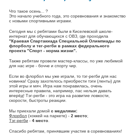
Что такое осень... ?
Это начало учебного года, это соревнования и знакомство
с новыми спортивными играми.
Сегодня мы с ребятами были в Киселевской школе-
интернат для обучающихся с ОВЗ, где проходила
"Краевая Спартакиада Специальной Олимпиады по
флорболу и тег-регби в рамках федерального
проекта "Спорт - норма жизни".
Также ребятам провели мастер-классы, по уже любимой
для нас игре - бочче и спорту чир.
Если во флорбол мы уже играли, то тэг-регби для нас
новинка! Сразу захотелось приобрести тэги (ленты) для
этой игры и мяч. Игра нам понравилась, очень
интересные правила, например, пас нельзя давать
вперёд! Тэг-регби - это игра на развитие ловкости,
скорости, быстроты реакции.
Мы приехали домой
с медалями:
Флорбол
(хоккей на паркете) -
2 место
;
Тэг-регби
-
4 место
.
Спасибо ребятам, принявшим участие в соревнованиях!