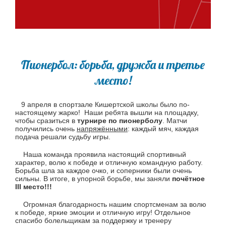
Пионербол: борьба, дружба и третье
место!
9 апреля в спортзале Кишертской школы было по-
настоящему жарко! Наши ребята вышли на площадку,
чтобы сразиться в
турнире по пионерболу
. Матчи
получились очень
напряжёнными
: каждый мяч, каждая
подача решали судьбу игры.
Наша команда проявила настоящий спортивный
характер, волю к победе и отличную командную работу.
Борьба шла за каждое очко, и соперники были очень
сильны. В итоге, в упорной борьбе, мы заняли
почётное
III место!!!
Огромная благодарность нашим спортсменам за волю
к победе, яркие эмоции и отличную игру! Отдельное
спасибо болельщикам за поддержку и тренеру