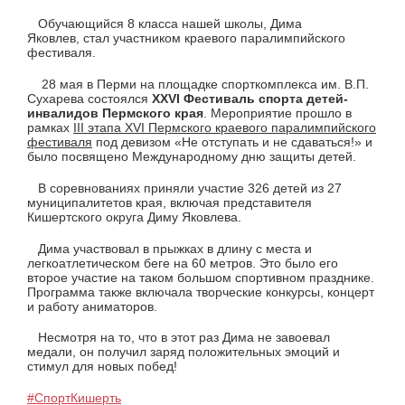
Обучающийся 8 класса нашей школы, Дима
Яковлев, стал участником краевого паралимпийского
фестиваля.
28 мая в Перми на площадке спорткомплекса им. В.П.
Сухарева состоялся
XXVI Фестиваль спорта детей-
инвалидов Пермского края
. Мероприятие прошло в
рамках
III этапа XVI Пермского краевого паралимпийского
фестиваля
под девизом «Не отступать и не сдаваться!» и
было посвящено Международному дню защиты детей.
В соревнованиях приняли участие 326 детей из 27
муниципалитетов края, включая представителя
Кишертского округа Диму Яковлева.
Дима участвовал в прыжках в длину с места и
легкоатлетическом беге на 60 метров. Это было его
второе участие на таком большом спортивном празднике.
Программа также включала творческие конкурсы, концерт
и работу аниматоров.
Несмотря на то, что в этот раз Дима не завоевал
медали, он получил заряд положительных эмоций и
стимул для новых побед!
#СпортКишерть