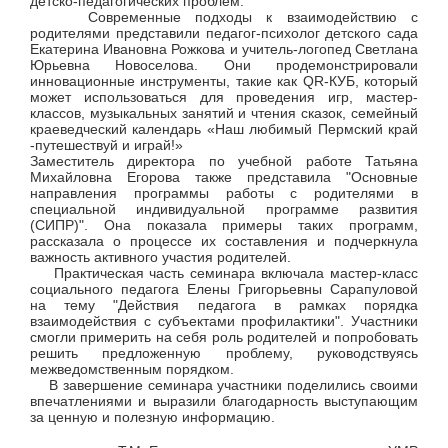
детско-педагогических проблем.
Современные подходы к взаимодействию с
родителями представили педагог-психолог детского сада
Екатерина Ивановна Рожкова и учитель-логопед Светлана
Юрьевна Новоселова. Они продемонстрировали
инновационные инструменты, такие как QR-КУБ, который
может использоваться для проведения игр, мастер-
классов, музыкальных занятий и чтения сказок, семейный
краеведческий календарь «Наш любимый Пермский край
-путешествуй и играй!»
Заместитель директора по учебной работе Татьяна
Михайловна Егорова также представила "Основные
направления программы работы с родителями в
специальной индивидуальной программе развития
(СИПР)". Она показала примеры таких программ,
рассказала о процессе их составления и подчеркнула
важность активного участия родителей.
Практическая часть семинара включала мастер-класс
социального педагога Елены Григорьевны Сарапуловой
на тему "Действия педагога в рамках порядка
взаимодействия с субъектами профилактики". Участники
смогли примерить на себя роль родителей и попробовать
решить предложенную проблему, руководствуясь
межведомственным порядком.
В завершение семинара участники поделились своими
впечатлениями и выразили благодарность выступающим
за ценную и полезную информацию.