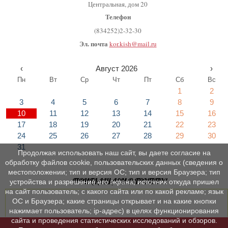
Центральная, дом 20
Телефон
(834252)2-32-30
Эл. почта
kor.kish@mail.ru
‹
Август 2026
›
Пн
Вт
Ср
Чт
Пт
Сб
Вс
1
2
3
4
5
6
7
8
9
10
11
12
13
14
15
16
17
18
19
20
21
22
23
24
25
26
27
28
29
30
31
Продолжая использовать наш сайт, вы даете согласие на
обработку файлов cookie, пользовательских данных (сведения о
местоположении; тип и версия ОС; тип и версия Браузера; тип
ПРИГЛАШАЕМ В ГРУППУ!
устройства и разрешение его экрана; источник откуда пришел
на сайт пользователь; с какого сайта или по какой рекламе; язык
ОС и Браузера; какие страницы открывает и на какие кнопки
нажимает пользователь; ip-адрес) в целях функционирования
сайта и проведения статистических исследований и обзоров.