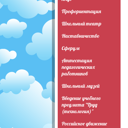
Профориентация
Школьный театр
Наставничество
Сферум
Аттестация
педагогических
работников
Школьный музей
Введение учебного
предмета "Труд
(технология)"
Российское движение