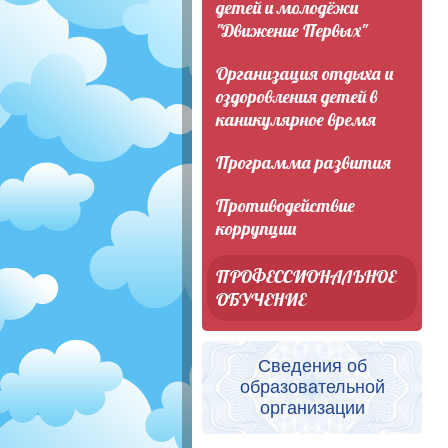
детей и молодёжи
"Движение Первых"
Организация отдыха и
оздоровления детей в
каникулярное время
Программа развития
Противодействие
коррупции
ПРОФЕССИОНАЛЬНОЕ
ОБУЧЕНИЕ
Сведения об
образовательной
организации