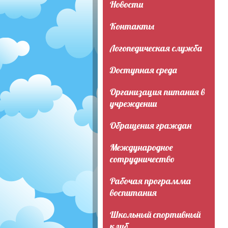
Новости
Контакты
Логопедическая служба
Доступная среда
Организация питания в
учреждении
Обращения граждан
Международное
сотрудничество
Рабочая программа
воспитания
Школьный спортивный
клуб