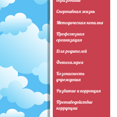
образование
Спортивная жизнь
Методическая копилка
Профсоюзная
организация
Для родителей
Фотогалерея
Безопасность
учреждения
Развитие и коррекция
Противодействие
коррупции