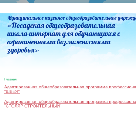
Муниципальное казенное общеобразовательное учрежд
«Посадская общеобразовательная
школа-интернат для обучающихся с
ограниченными возможностями
здоровья»
Главная
Адаптированная общеобразовательная программа профессиона
"ШВЕЯ"
Адаптированная общеобразовательная программа профессиона
"СТОЛЯР СТРОИТЕЛЬНЫЙ"