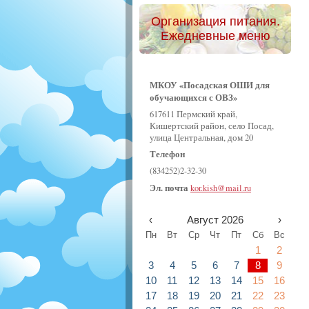
Организация питания.
Ежедневные меню
МКОУ «Посадская ОШИ для
обучающихся с ОВЗ»
617611 Пермский край,
Кишертский район, село Посад,
улица Центральная, дом 20
Телефон
(834252)2-32-30
Эл. почта
kor.kish@mail.ru
‹
Август 2026
›
Пн
Вт
Ср
Чт
Пт
Сб
Вс
1
2
3
4
5
6
7
8
9
10
11
12
13
14
15
16
17
18
19
20
21
22
23