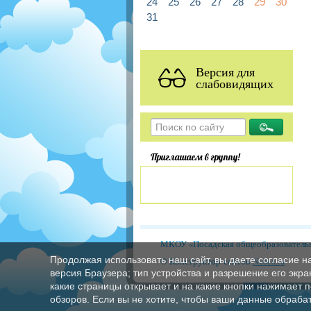
24
25
26
27
28
29
30
31
Версия для
слабовидящих
Приглашаем в группу!
МКОУ «Посадская общеобразовательн
Продолжая использовать наш сайт, вы даете согласие н
© Конструктор сайтов
Nubex.ru
версия Браузера; тип устройства и разрешение его экран
какие страницы открывает и на какие кнопки нажимает 
обзоров. Если вы не хотите, чтобы ваши данные обрабат