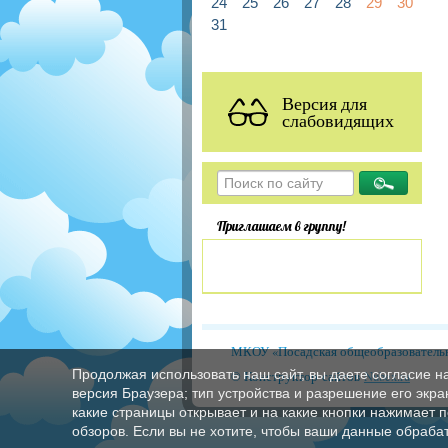
24
25
26
27
28
29
30
31
Версия для
слабовидящих
Приглашаем в группу!
МКОУ «Посадская общеобразовательн
Продолжая использовать наш сайт, вы даете согласие н
© Конструктор сайтов
Nubex.ru
версия Браузера; тип устройства и разрешение его экран
какие страницы открывает и на какие кнопки нажимает 
обзоров. Если вы не хотите, чтобы ваши данные обрабат