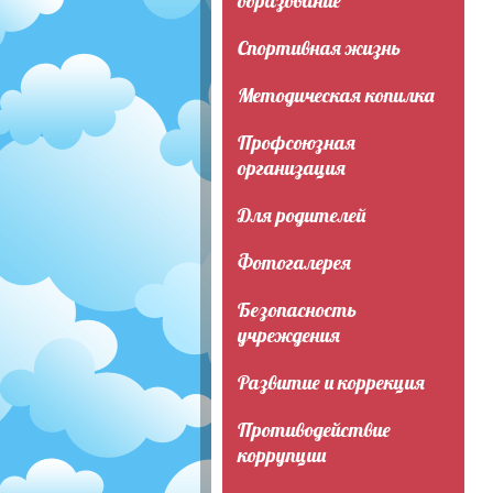
образование
Спортивная жизнь
Методическая копилка
Профсоюзная
организация
Для родителей
Фотогалерея
Безопасность
учреждения
Развитие и коррекция
Противодействие
коррупции