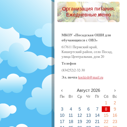
Организация питания.
Ежедневные меню
МКОУ «Посадская ОШИ для
обучающихся с ОВЗ»
617611 Пермский край,
Кишертский район, село Посад,
улица Центральная, дом 20
Телефон
(834252)2-32-30
Эл. почта
kor.kish@mail.ru
‹
Август 2026
›
Пн
Вт
Ср
Чт
Пт
Сб
Вс
1
2
3
4
5
6
7
8
9
10
11
12
13
14
15
16
17
18
19
20
21
22
23