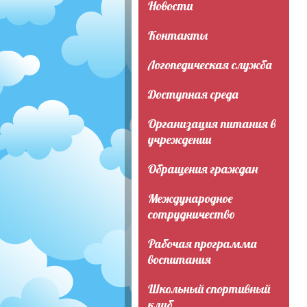
Новости
Контакты
Логопедическая служба
Доступная среда
Организация питания в
учреждении
Обращения граждан
Международное
сотрудничество
Рабочая программа
воспитания
Школьный спортивный
клуб