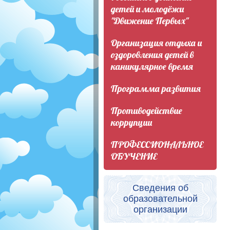
детей и молодёжи
"Движение Первых"
Организация отдыха и
оздоровления детей в
каникулярное время
Программа развития
Противодействие
коррупции
ПРОФЕССИОНАЛЬНОЕ
ОБУЧЕНИЕ
Сведения об
образовательной
организации