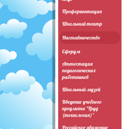
Профориентация
Школьный театр
Наставничество
Сферум
Аттестация
педагогических
работников
Школьный музей
Введение учебного
предмета "Труд
(технология)"
Российское движение