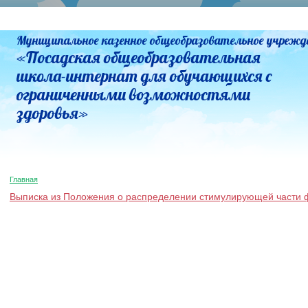
Муниципальное казенное общеобразовательное учрежд
«Посадская общеобразовательная
школа-интернат для обучающихся с
ограниченными возможностями
здоровья»
Главная
Выписка из Положения о распределении стимулирующей части 