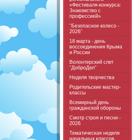
«Фестиваля-конкурса:
Знакомство с
профессией»
"Безопасное колесо -
2026"
18 марта - день
воссоединения Крыма
и России
Волонтерский слет
"ДоброДел"
Неделя творчества
Родительские мастер-
классы
Всемирный день
гражданской обороны
Смотр строя и песни -
2026
Тематическая неделя
начальных классов,