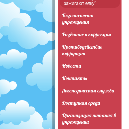
зажигают елку"
Безопасность
учреждения
Развитие и коррекция
Противодействие
коррупции
Новости
Контакты
Логопедическая служба
Доступная среда
Организация питания в
учреждении