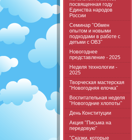
посвященная году
Единства народов
России
Семинар "Обмен
опытом и новыми
подходами в работе с
детьми с ОВЗ"
Новогоднее
представление - 2025
Неделя технологии -
2025
Творческая мастерская
"Новогодняя елочка"
Воспитательная неделя
"Новогодние хлопоты"
День Конституции
Акция "Письма на
передовую"
"Сказки, которые