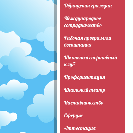
Обращения граждан
Международное
сотрудничество
Рабочая программа
воспитания
Школьный спортивный
клуб
Профориентация
Школьный театр
Наставничество
Сферум
Аттестация