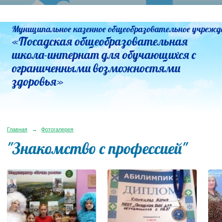
Муниципальное казенное общеобразовательное учрежд
«Посадская общеобразовательная
школа-интернат для обучающихся с
ограниченными возможностями
здоровья»
Главная
→
Фотогалерея
"Знакомство с профессией"