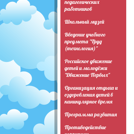
педагогических
работников
Школьный музей
Введение учебного
предмета "Труд
(технология)"
Российское движение
детей и молодёжи
"Движение Первых"
Организация отдыха и
оздоровления детей в
каникулярное время
Программа развития
Противодействие