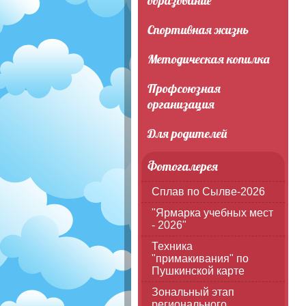
образование
Спортивная жизнь
Методическая копилка
Профсоюзная
организация
Для родителей
Фотогалерея
Сплав по Сылве-2026
"Ярмарка учебных мест
- 2026"
Техника
"примакивания" по
Пушкинской карте
Зональный этап
регионального