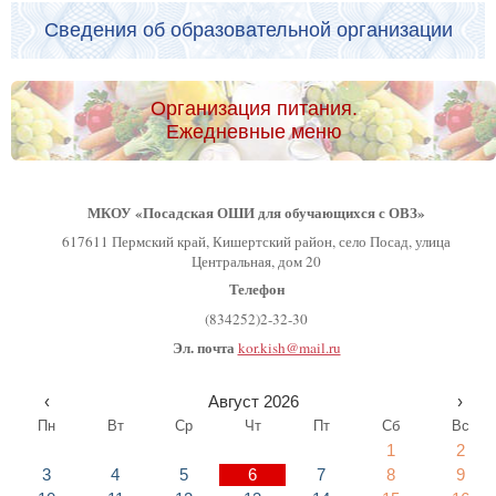
Сведения об образовательной организации
Организация питания.
Ежедневные меню
МКОУ «Посадская ОШИ для обучающихся с ОВЗ»
617611 Пермский край, Кишертский район, село Посад, улица
Центральная, дом 20
Телефон
(834252)2-32-30
Эл. почта
kor.kish@mail.ru
‹
Август 2026
›
Пн
Вт
Ср
Чт
Пт
Сб
Вс
1
2
3
4
5
6
7
8
9