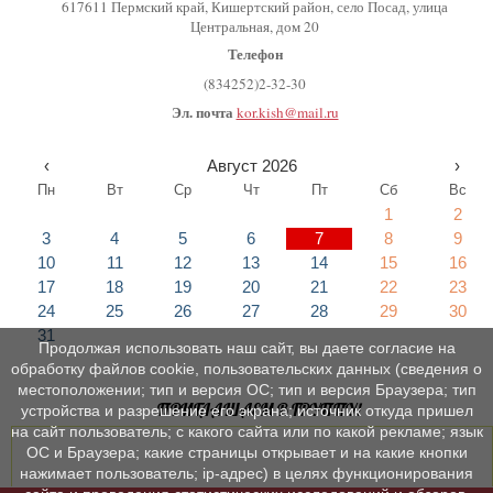
617611 Пермский край, Кишертский район, село Посад, улица
Центральная, дом 20
Телефон
(834252)2-32-30
Эл. почта
kor.kish@mail.ru
‹
Август 2026
›
Пн
Вт
Ср
Чт
Пт
Сб
Вс
1
2
3
4
5
6
7
8
9
10
11
12
13
14
15
16
17
18
19
20
21
22
23
24
25
26
27
28
29
30
31
Продолжая использовать наш сайт, вы даете согласие на
обработку файлов cookie, пользовательских данных (сведения о
местоположении; тип и версия ОС; тип и версия Браузера; тип
ПРИГЛАШАЕМ В ГРУППУ!
устройства и разрешение его экрана; источник откуда пришел
на сайт пользователь; с какого сайта или по какой рекламе; язык
ОС и Браузера; какие страницы открывает и на какие кнопки
нажимает пользователь; ip-адрес) в целях функционирования