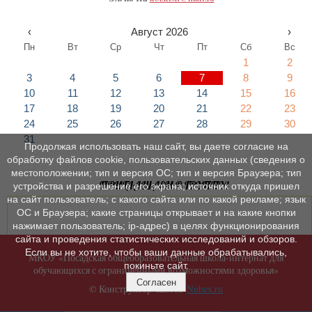
‹
Август 2026
›
Пн
Вт
Ср
Чт
Пт
Сб
Вс
1
2
3
4
5
6
7
8
9
10
11
12
13
14
15
16
17
18
19
20
21
22
23
24
25
26
27
28
29
30
31
Продолжая использовать наш сайт, вы даете согласие на
обработку файлов cookie, пользовательских данных (сведения о
местоположении; тип и версия ОС; тип и версия Браузера; тип
ПРИГЛАШАЕМ В ГРУППУ!
устройства и разрешение его экрана; источник откуда пришел
на сайт пользователь; с какого сайта или по какой рекламе; язык
ОС и Браузера; какие страницы открывает и на какие кнопки
нажимает пользователь; ip-адрес) в целях функционирования
сайта и проведения статистических исследований и обзоров.
Если вы не хотите, чтобы ваши данные обрабатывались,
МКОУ «Посадская общеобразовательная школа-интернат для
покиньте сайт.
обучающихся с ограниченными возможностями здоровья»
Согласен
© Конструктор сайтов
Nubex.ru