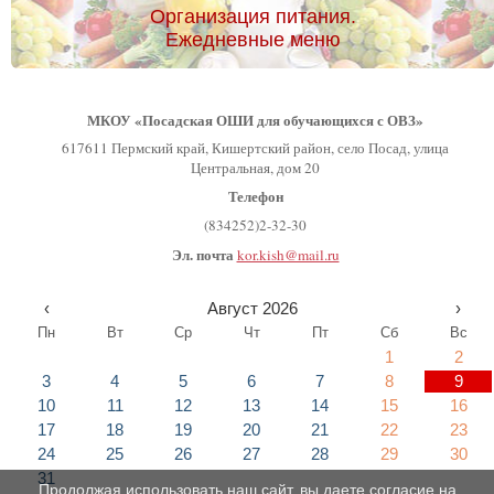
Организация питания.
Ежедневные меню
МКОУ «Посадская ОШИ для обучающихся с ОВЗ»
617611 Пермский край, Кишертский район, село Посад, улица
Центральная, дом 20
Телефон
(834252)2-32-30
Эл. почта
kor.kish@mail.ru
‹
Август 2026
›
Пн
Вт
Ср
Чт
Пт
Сб
Вс
1
2
3
4
5
6
7
8
9
10
11
12
13
14
15
16
17
18
19
20
21
22
23
24
25
26
27
28
29
30
31
Продолжая использовать наш сайт, вы даете согласие на