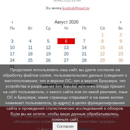
(834252)2-32-30
Эл. почта
kor.kish@mail.ru
‹
Август 2026
›
Пн
Вт
Ср
Чт
Пт
Сб
Вс
1
2
3
4
5
6
7
8
9
10
11
12
13
14
15
16
17
18
19
20
21
22
23
24
25
26
27
28
29
30
31
Продолжая использовать наш сайт, вы даете согласие на
обработку файлов cookie, пользовательских данных (сведения о
местоположении; тип и версия ОС; тип и версия Браузера; тип
ПРИГЛАШАЕМ В ГРУППУ!
устройства и разрешение его экрана; источник откуда пришел
на сайт пользователь; с какого сайта или по какой рекламе; язык
ОС и Браузера; какие страницы открывает и на какие кнопки
нажимает пользователь; ip-адрес) в целях функционирования
сайта и проведения статистических исследований и обзоров.
Если вы не хотите, чтобы ваши данные обрабатывались,
МКОУ «Посадская общеобразовательная школа-интернат для
покиньте сайт.
обучающихся с ограниченными возможностями здоровья»
Согласен
© Конструктор сайтов
Nubex.ru