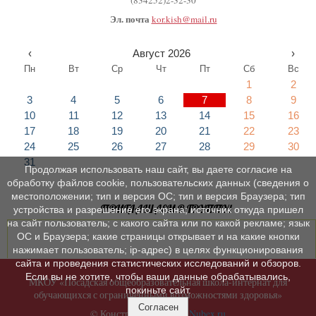
(834252)2-32-30
Эл. почта
kor.kish@mail.ru
‹
Август 2026
›
Пн
Вт
Ср
Чт
Пт
Сб
Вс
1
2
3
4
5
6
7
8
9
10
11
12
13
14
15
16
17
18
19
20
21
22
23
24
25
26
27
28
29
30
31
Продолжая использовать наш сайт, вы даете согласие на
обработку файлов cookie, пользовательских данных (сведения о
местоположении; тип и версия ОС; тип и версия Браузера; тип
ПРИГЛАШАЕМ В ГРУППУ!
устройства и разрешение его экрана; источник откуда пришел
на сайт пользователь; с какого сайта или по какой рекламе; язык
ОС и Браузера; какие страницы открывает и на какие кнопки
нажимает пользователь; ip-адрес) в целях функционирования
сайта и проведения статистических исследований и обзоров.
Если вы не хотите, чтобы ваши данные обрабатывались,
МКОУ «Посадская общеобразовательная школа-интернат для
покиньте сайт.
обучающихся с ограниченными возможностями здоровья»
Согласен
© Конструктор сайтов
Nubex.ru