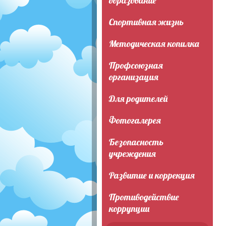
образование
Спортивная жизнь
Методическая копилка
Профсоюзная
организация
Для родителей
Фотогалерея
Безопасность
учреждения
Развитие и коррекция
Противодействие
коррупции