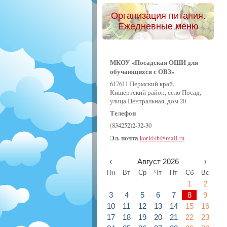
Организация питания.
Ежедневные меню
МКОУ «Посадская ОШИ для
обучающихся с ОВЗ»
617611 Пермский край,
Кишертский район, село Посад,
улица Центральная, дом 20
Телефон
(834252)2-32-30
Эл. почта
kor.kish@mail.ru
‹
Август 2026
›
Пн
Вт
Ср
Чт
Пт
Сб
Вс
1
2
3
4
5
6
7
8
9
10
11
12
13
14
15
16
17
18
19
20
21
22
23