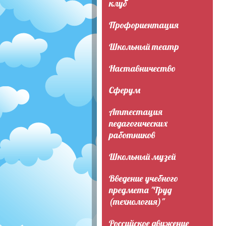
клуб
Профориентация
Школьный театр
Наставничество
Сферум
Аттестация
педагогических
работников
Школьный музей
Введение учебного
предмета "Труд
(технология)"
Российское движение