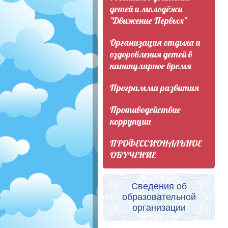
детей и молодёжи
"Движение Первых"
Организация отдыха и
оздоровления детей в
каникулярное время
Программа развития
Противодействие
коррупции
ПРОФЕССИОНАЛЬНОЕ
ОБУЧЕНИЕ
Сведения об
образовательной
организации