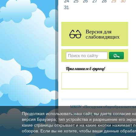
24
25
26
27
28
29
30
31
Версия для
слабовидящих
Приглашаем в группу!
МКОУ «Посадская общеобразовательн
Продолжая использовать наш сайт, вы даете согласие н
© Конструктор сайтов
Nubex.ru
версия Браузера; тип устройства и разрешение его экран
какие страницы открывает и на какие кнопки нажимает 
обзоров. Если вы не хотите, чтобы ваши данные обрабат