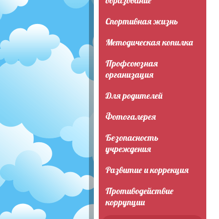
образование
Спортивная жизнь
Методическая копилка
Профсоюзная
организация
Для родителей
Фотогалерея
Безопасность
учреждения
Развитие и коррекция
Противодействие
коррупции