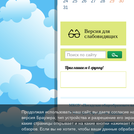
24
25
26
27
28
29
30
31
Версия для
слабовидящих
Приглашаем в группу!
МКОУ «Посадская общеобразовательн
Продолжая использовать наш сайт, вы даете согласие н
© Конструктор сайтов
Nubex.ru
версия Браузера; тип устройства и разрешение его экран
какие страницы открывает и на какие кнопки нажимает 
обзоров. Если вы не хотите, чтобы ваши данные обрабат