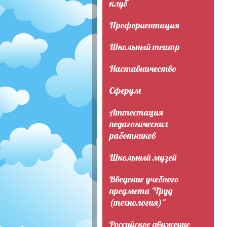
клуб
Профориентация
Школьный театр
Наставничество
Сферум
Аттестация
педагогических
работников
Школьный музей
Введение учебного
предмета "Труд
(технология)"
Российское движение