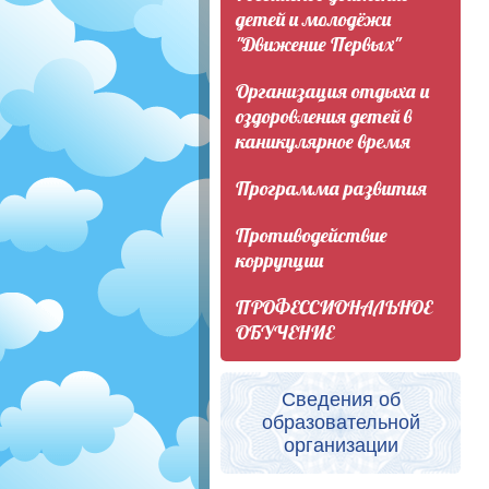
детей и молодёжи
"Движение Первых"
Организация отдыха и
оздоровления детей в
каникулярное время
Программа развития
Противодействие
коррупции
ПРОФЕССИОНАЛЬНОЕ
ОБУЧЕНИЕ
Сведения об
образовательной
организации