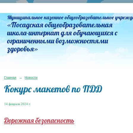
Муниципальное казенное общеобразовательное учрежд
«Посадская общеобразовательная
школа-интернат для обучающихся с
ограниченными возможностями
здоровья»
Главная
→
Новости
Кокурс макетов по ПДД
14 февраля 2024 г.
Дорожная безопасность