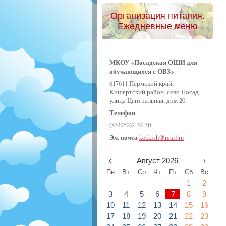
Организация питания.
Ежедневные меню
МКОУ «Посадская ОШИ для
обучающихся с ОВЗ»
617611 Пермский край,
Кишертский район, село Посад,
улица Центральная, дом 20
Телефон
(834252)2-32-30
Эл. почта
kor.kish@mail.ru
‹
Август 2026
›
Пн
Вт
Ср
Чт
Пт
Сб
Вс
1
2
3
4
5
6
7
8
9
10
11
12
13
14
15
16
17
18
19
20
21
22
23