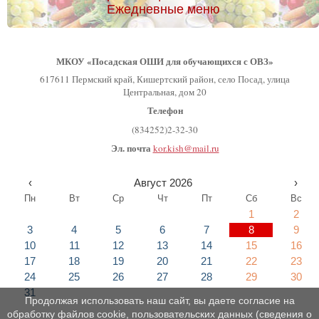
Ежедневные меню
МКОУ «Посадская ОШИ для обучающихся с ОВЗ»
617611 Пермский край, Кишертский район, село Посад, улица
Центральная, дом 20
Телефон
(834252)2-32-30
Эл. почта
kor.kish@mail.ru
‹
Август 2026
›
Пн
Вт
Ср
Чт
Пт
Сб
Вс
1
2
3
4
5
6
7
8
9
10
11
12
13
14
15
16
17
18
19
20
21
22
23
24
25
26
27
28
29
30
31
Продолжая использовать наш сайт, вы даете согласие на
обработку файлов cookie, пользовательских данных (сведения о