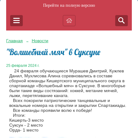
Перейти на полную версию
Главная
Новости
→
"Волшебный мяч" в Суксуне
25 февраля 2024 г.
24 февраля обучающиеся Мурашев Дмитрий, Кужлев
Данил, Мухлисова Алина соревновались в составе
сборной команды Кишертского муниципального округа в
спартакиаде «Волшебный мяч» в Суксуне. В многоборье
были такие виды состязаний: хоккей, метание мячей,
лыжи
, перетягивание каната.
Всех покорили патриотические танцевальные и
вокальные
номера на открытии и закрытии Спартакиады.
Все команды проявили волю к победе!
Итоги:
Кишерть-3 место
Суксун - 2 место
Орда- 1 место