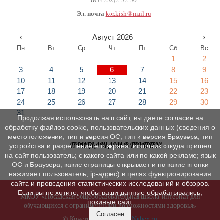
(834252)2-32-30
Эл. почта
kor.kish@mail.ru
‹
Август 2026
›
Пн
Вт
Ср
Чт
Пт
Сб
Вс
1
2
3
4
5
6
7
8
9
10
11
12
13
14
15
16
17
18
19
20
21
22
23
24
25
26
27
28
29
30
31
Продолжая использовать наш сайт, вы даете согласие на
обработку файлов cookie, пользовательских данных (сведения о
местоположении; тип и версия ОС; тип и версия Браузера; тип
ПРИГЛАШАЕМ В ГРУППУ!
устройства и разрешение его экрана; источник откуда пришел
на сайт пользователь; с какого сайта или по какой рекламе; язык
ОС и Браузера; какие страницы открывает и на какие кнопки
нажимает пользователь; ip-адрес) в целях функционирования
сайта и проведения статистических исследований и обзоров.
Если вы не хотите, чтобы ваши данные обрабатывались,
МКОУ «Посадская общеобразовательная школа-интернат для
покиньте сайт.
обучающихся с ограниченными возможностями здоровья»
Согласен
© Конструктор сайтов
Nubex.ru