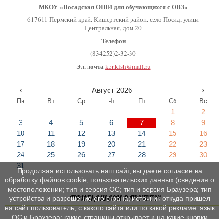
МКОУ «Посадская ОШИ для обучающихся с ОВЗ»
617611 Пермский край, Кишертский район, село Посад, улица
Центральная, дом 20
Телефон
(834252)2-32-30
Эл. почта
kor.kish@mail.ru
‹
Август 2026
›
Пн
Вт
Ср
Чт
Пт
Сб
Вс
1
2
3
4
5
6
7
8
9
10
11
12
13
14
15
16
17
18
19
20
21
22
23
24
25
26
27
28
29
30
31
Продолжая использовать наш сайт, вы даете согласие на
обработку файлов cookie, пользовательских данных (сведения о
местоположении; тип и версия ОС; тип и версия Браузера; тип
ПРИГЛАШАЕМ В ГРУППУ!
устройства и разрешение его экрана; источник откуда пришел
на сайт пользователь; с какого сайта или по какой рекламе; язык
ОС и Браузера; какие страницы открывает и на какие кнопки