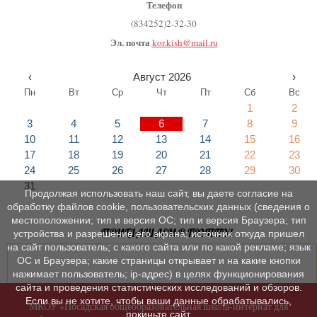
Телефон
(834252)2-32-30
Эл. почта
kor.kish@mail.ru
‹
Август 2026
›
Пн
Вт
Ср
Чт
Пт
Сб
Вс
1
2
3
4
5
6
7
8
9
10
11
12
13
14
15
16
17
18
19
20
21
22
23
24
25
26
27
28
29
30
31
Продолжая использовать наш сайт, вы даете согласие на
обработку файлов cookie, пользовательских данных (сведения о
местоположении; тип и версия ОС; тип и версия Браузера; тип
ПРИГЛАШАЕМ В ГРУППУ!
устройства и разрешение его экрана; источник откуда пришел
на сайт пользователь; с какого сайта или по какой рекламе; язык
ОС и Браузера; какие страницы открывает и на какие кнопки
нажимает пользователь; ip-адрес) в целях функционирования
сайта и проведения статистических исследований и обзоров.
Если вы не хотите, чтобы ваши данные обрабатывались,
МКОУ «Посадская общеобразовательная школа-интернат для
покиньте сайт.