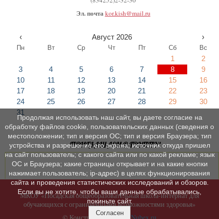
(834252)2-32-30
Эл. почта
kor.kish@mail.ru
‹
Август 2026
›
Пн
Вт
Ср
Чт
Пт
Сб
Вс
1
2
3
4
5
6
7
8
9
10
11
12
13
14
15
16
17
18
19
20
21
22
23
24
25
26
27
28
29
30
31
Продолжая использовать наш сайт, вы даете согласие на
обработку файлов cookie, пользовательских данных (сведения о
местоположении; тип и версия ОС; тип и версия Браузера; тип
ПРИГЛАШАЕМ В ГРУППУ!
устройства и разрешение его экрана; источник откуда пришел
на сайт пользователь; с какого сайта или по какой рекламе; язык
ОС и Браузера; какие страницы открывает и на какие кнопки
нажимает пользователь; ip-адрес) в целях функционирования
сайта и проведения статистических исследований и обзоров.
Если вы не хотите, чтобы ваши данные обрабатывались,
МКОУ «Посадская общеобразовательная школа-интернат для
покиньте сайт.
обучающихся с ограниченными возможностями здоровья»
Согласен
© Конструктор сайтов
Nubex.ru