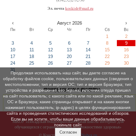
(834252)2-32-30
Эл. почта
kor.kish@mail.ru
‹
Август 2026
›
Пн
Вт
Ср
Чт
Пт
Сб
Вс
1
2
3
4
5
6
7
8
9
10
11
12
13
14
15
16
17
18
19
20
21
22
23
24
25
26
27
28
29
30
31
Продолжая использовать наш сайт, вы даете согласие на
обработку файлов cookie, пользовательских данных (сведения о
местоположении; тип и версия ОС; тип и версия Браузера; тип
ПРИГЛАШАЕМ В ГРУППУ!
устройства и разрешение его экрана; источник откуда пришел
на сайт пользователь; с какого сайта или по какой рекламе; язык
ОС и Браузера; какие страницы открывает и на какие кнопки
нажимает пользователь; ip-адрес) в целях функционирования
сайта и проведения статистических исследований и обзоров.
Если вы не хотите, чтобы ваши данные обрабатывались,
МКОУ «Посадская общеобразовательная школа-интернат для
покиньте сайт.
обучающихся с ограниченными возможностями здоровья»
Согласен
© Конструктор сайтов
Nubex.ru