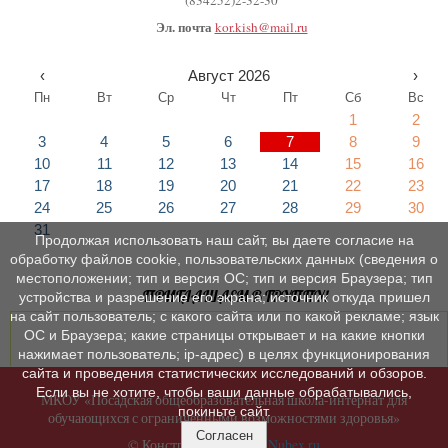
(834252)2-32-30
Эл. почта
kor.kish@mail.ru
‹
Август 2026
›
Пн
Вт
Ср
Чт
Пт
Сб
Вс
1
2
3
4
5
6
7
8
9
10
11
12
13
14
15
16
17
18
19
20
21
22
23
24
25
26
27
28
29
30
31
Продолжая использовать наш сайт, вы даете согласие на
обработку файлов cookie, пользовательских данных (сведения о
местоположении; тип и версия ОС; тип и версия Браузера; тип
ПРИГЛАШАЕМ В ГРУППУ!
устройства и разрешение его экрана; источник откуда пришел
на сайт пользователь; с какого сайта или по какой рекламе; язык
ОС и Браузера; какие страницы открывает и на какие кнопки
нажимает пользователь; ip-адрес) в целях функционирования
сайта и проведения статистических исследований и обзоров.
Если вы не хотите, чтобы ваши данные обрабатывались,
МКОУ «Посадская общеобразовательная школа-интернат для
покиньте сайт.
обучающихся с ограниченными возможностями здоровья»
Согласен
© Конструктор сайтов
Nubex.ru