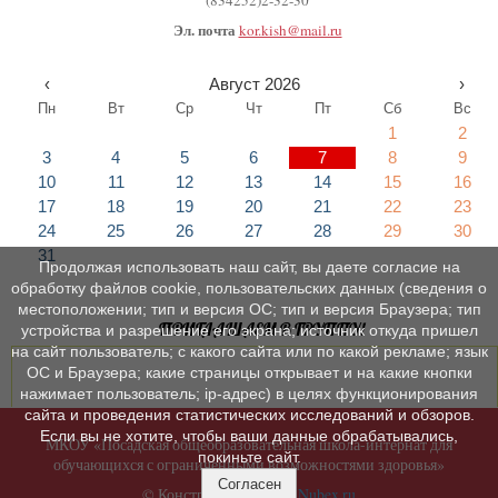
(834252)2-32-30
Эл. почта
kor.kish@mail.ru
‹
Август 2026
›
Пн
Вт
Ср
Чт
Пт
Сб
Вс
1
2
3
4
5
6
7
8
9
10
11
12
13
14
15
16
17
18
19
20
21
22
23
24
25
26
27
28
29
30
31
Продолжая использовать наш сайт, вы даете согласие на
обработку файлов cookie, пользовательских данных (сведения о
местоположении; тип и версия ОС; тип и версия Браузера; тип
ПРИГЛАШАЕМ В ГРУППУ!
устройства и разрешение его экрана; источник откуда пришел
на сайт пользователь; с какого сайта или по какой рекламе; язык
ОС и Браузера; какие страницы открывает и на какие кнопки
нажимает пользователь; ip-адрес) в целях функционирования
сайта и проведения статистических исследований и обзоров.
Если вы не хотите, чтобы ваши данные обрабатывались,
МКОУ «Посадская общеобразовательная школа-интернат для
покиньте сайт.
обучающихся с ограниченными возможностями здоровья»
Согласен
© Конструктор сайтов
Nubex.ru