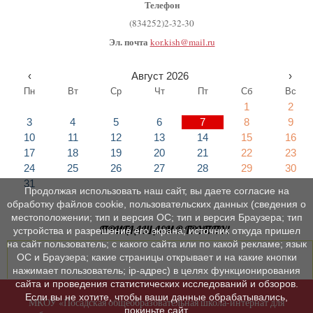
Телефон
(834252)2-32-30
Эл. почта
kor.kish@mail.ru
‹
Август 2026
›
Пн
Вт
Ср
Чт
Пт
Сб
Вс
1
2
3
4
5
6
7
8
9
10
11
12
13
14
15
16
17
18
19
20
21
22
23
24
25
26
27
28
29
30
31
Продолжая использовать наш сайт, вы даете согласие на
обработку файлов cookie, пользовательских данных (сведения о
местоположении; тип и версия ОС; тип и версия Браузера; тип
ПРИГЛАШАЕМ В ГРУППУ!
устройства и разрешение его экрана; источник откуда пришел
на сайт пользователь; с какого сайта или по какой рекламе; язык
ОС и Браузера; какие страницы открывает и на какие кнопки
нажимает пользователь; ip-адрес) в целях функционирования
сайта и проведения статистических исследований и обзоров.
Если вы не хотите, чтобы ваши данные обрабатывались,
МКОУ «Посадская общеобразовательная школа-интернат для
покиньте сайт.