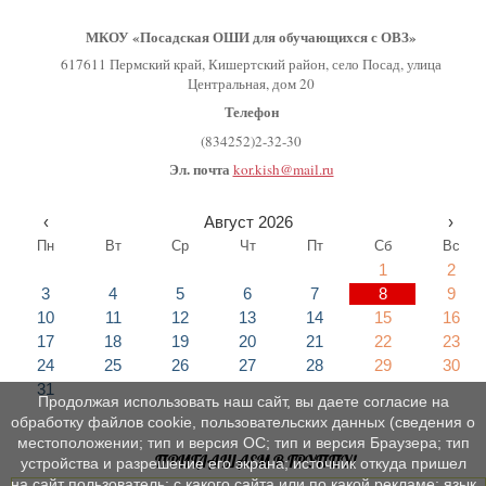
МКОУ «Посадская ОШИ для обучающихся с ОВЗ»
617611 Пермский край, Кишертский район, село Посад, улица
Центральная, дом 20
Телефон
(834252)2-32-30
Эл. почта
kor.kish@mail.ru
‹
Август 2026
›
Пн
Вт
Ср
Чт
Пт
Сб
Вс
1
2
3
4
5
6
7
8
9
10
11
12
13
14
15
16
17
18
19
20
21
22
23
24
25
26
27
28
29
30
31
Продолжая использовать наш сайт, вы даете согласие на
обработку файлов cookie, пользовательских данных (сведения о
местоположении; тип и версия ОС; тип и версия Браузера; тип
ПРИГЛАШАЕМ В ГРУППУ!
устройства и разрешение его экрана; источник откуда пришел
на сайт пользователь; с какого сайта или по какой рекламе; язык