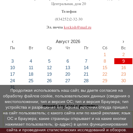
Центральная, дом 20
Телефон
(834252)2-32-30
Эл. почта
kor.kish@mail.ru
‹
Август 2026
›
Пн
Вт
Ср
Чт
Пт
Сб
Вс
1
2
3
4
5
6
7
8
9
10
11
12
13
14
15
16
17
18
19
20
21
22
23
24
25
26
27
28
29
30
31
Продолжая использовать наш сайт, вы даете согласие на
обработку файлов cookie, пользовательских данных (сведения о
местоположении; тип и версия ОС; тип и версия Браузера; тип
ПРИГЛАШАЕМ В ГРУППУ!
устройства и разрешение его экрана; источник откуда пришел
на сайт пользователь; с какого сайта или по какой рекламе; язык
ОС и Браузера; какие страницы открывает и на какие кнопки
нажимает пользователь; ip-адрес) в целях функционирования
сайта и проведения статистических исследований и обзоров.