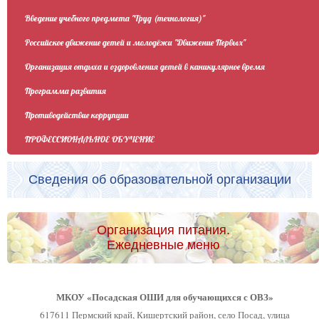
Введение учебного предмета "Труд (технология)"
Российское движение детей и молодёжи "Движение Первых"
Организация отдыха и оздоровления детей в каникулярное время
Программа развития
Противодействие коррупции
ПРОФЕССИОНАЛЬНОЕ ОБУЧЕНИЕ
Сведения об образовательной организации
Организация питания.
Ежедневные меню
МКОУ «Посадская ОШИ для обучающихся с ОВЗ»
617611 Пермский край, Кишертский район, село Посад, улица