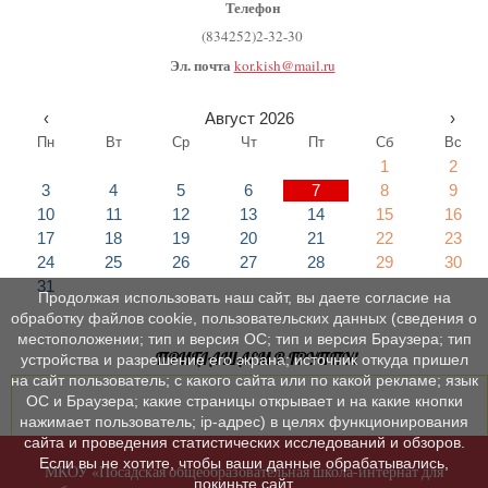
Телефон
(834252)2-32-30
Эл. почта
kor.kish@mail.ru
‹
Август 2026
›
Пн
Вт
Ср
Чт
Пт
Сб
Вс
1
2
3
4
5
6
7
8
9
10
11
12
13
14
15
16
17
18
19
20
21
22
23
24
25
26
27
28
29
30
31
Продолжая использовать наш сайт, вы даете согласие на
обработку файлов cookie, пользовательских данных (сведения о
местоположении; тип и версия ОС; тип и версия Браузера; тип
ПРИГЛАШАЕМ В ГРУППУ!
устройства и разрешение его экрана; источник откуда пришел
на сайт пользователь; с какого сайта или по какой рекламе; язык
ОС и Браузера; какие страницы открывает и на какие кнопки
нажимает пользователь; ip-адрес) в целях функционирования
сайта и проведения статистических исследований и обзоров.
Если вы не хотите, чтобы ваши данные обрабатывались,
МКОУ «Посадская общеобразовательная школа-интернат для
покиньте сайт.