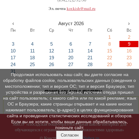
(834252)2-32-30
Эл. почта
kor.kish@mail.ru
‹
Август 2026
›
Пн
Вт
Ср
Чт
Пт
Сб
Вс
1
2
3
4
5
6
7
8
9
10
11
12
13
14
15
16
17
18
19
20
21
22
23
24
25
26
27
28
29
30
31
Продолжая использовать наш сайт, вы даете согласие на
обработку файлов cookie, пользовательских данных (сведения о
местоположении; тип и версия ОС; тип и версия Браузера; тип
ПРИГЛАШАЕМ В ГРУППУ!
устройства и разрешение его экрана; источник откуда пришел
на сайт пользователь; с какого сайта или по какой рекламе; язык
ОС и Браузера; какие страницы открывает и на какие кнопки
нажимает пользователь; ip-адрес) в целях функционирования
сайта и проведения статистических исследований и обзоров.
Если вы не хотите, чтобы ваши данные обрабатывались,
МКОУ «Посадская общеобразовательная школа-интернат для
покиньте сайт.
обучающихся с ограниченными возможностями здоровья»
Согласен
© Конструктор сайтов
Nubex.ru