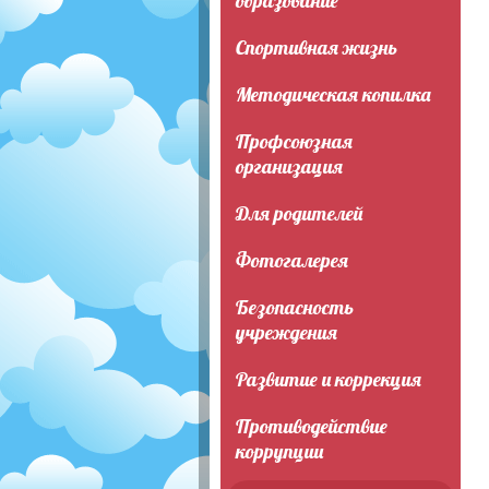
образование
Спортивная жизнь
Методическая копилка
Профсоюзная
организация
Для родителей
Фотогалерея
Безопасность
учреждения
Развитие и коррекция
Противодействие
коррупции