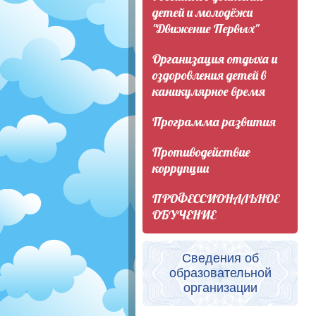
детей и молодёжи
"Движение Первых"
Организация отдыха и
оздоровления детей в
каникулярное время
Программа развития
Противодействие
коррупции
ПРОФЕССИОНАЛЬНОЕ
ОБУЧЕНИЕ
Сведения об
образовательной
организации