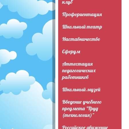
клуб
Профориентация
Школьный театр
Наставничество
Сферум
Аттестация
педагогических
работников
Школьный музей
Введение учебного
предмета "Труд
(технология)"
Российское движение