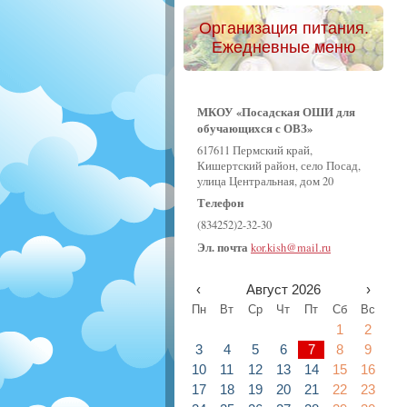
Организация питания.
Ежедневные меню
МКОУ «Посадская ОШИ для
обучающихся с ОВЗ»
617611 Пермский край,
Кишертский район, село Посад,
улица Центральная, дом 20
Телефон
(834252)2-32-30
Эл. почта
kor.kish@mail.ru
‹
Август 2026
›
Пн
Вт
Ср
Чт
Пт
Сб
Вс
1
2
3
4
5
6
7
8
9
10
11
12
13
14
15
16
17
18
19
20
21
22
23