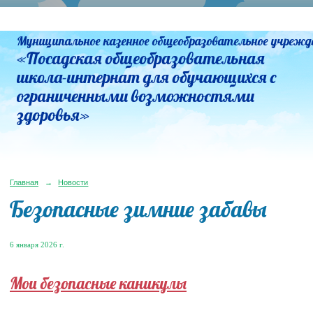
Муниципальное казенное общеобразовательное учрежд
«Посадская общеобразовательная
школа-интернат для обучающихся с
ограниченными возможностями
здоровья»
Главная
→
Новости
Безопасные зимние забавы
6 января 2026 г.
Мои безопасные каникулы