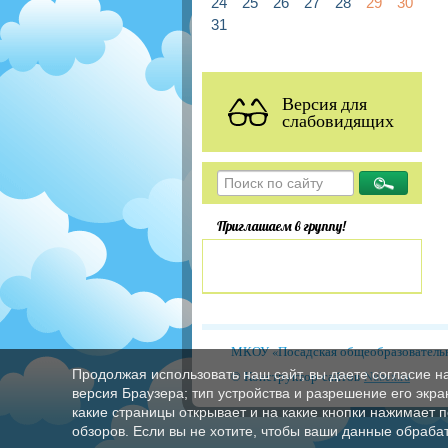
24
25
26
27
28
29
30
31
Версия для
слабовидящих
Приглашаем в группу!
МКОУ «Посадская общеобразовательн
Продолжая использовать наш сайт, вы даете согласие н
© Конструктор сайтов
Nubex.ru
версия Браузера; тип устройства и разрешение его экран
какие страницы открывает и на какие кнопки нажимает 
обзоров. Если вы не хотите, чтобы ваши данные обрабат