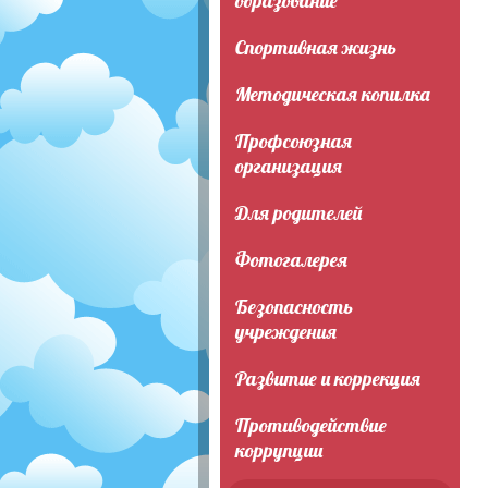
образование
Спортивная жизнь
Методическая копилка
Профсоюзная
организация
Для родителей
Фотогалерея
Безопасность
учреждения
Развитие и коррекция
Противодействие
коррупции