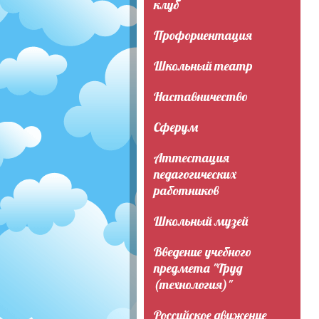
клуб
Профориентация
Школьный театр
Наставничество
Сферум
Аттестация
педагогических
работников
Школьный музей
Введение учебного
предмета "Труд
(технология)"
Российское движение