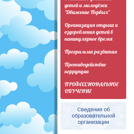
детей и молодёжи
"Движение Первых"
Организация отдыха и
оздоровления детей в
каникулярное время
Программа развития
Противодействие
коррупции
ПРОФЕССИОНАЛЬНОЕ
ОБУЧЕНИЕ
Сведения об
образовательной
организации