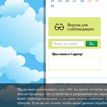
24
25
26
27
28
29
30
31
Версия для
слабовидящих
Приглашаем в группу!
МКОУ «Посадская общеобразовательн
Продолжая использовать наш сайт, вы даете согласие н
© Конструктор сайтов
Nubex.ru
версия Браузера; тип устройства и разрешение его экран
какие страницы открывает и на какие кнопки нажимает 
обзоров. Если вы не хотите, чтобы ваши данные обрабат