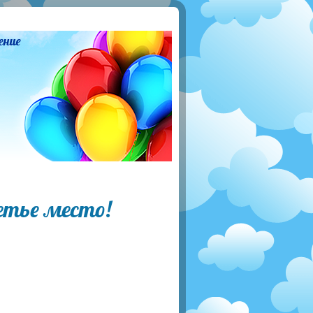
ение
етье место!