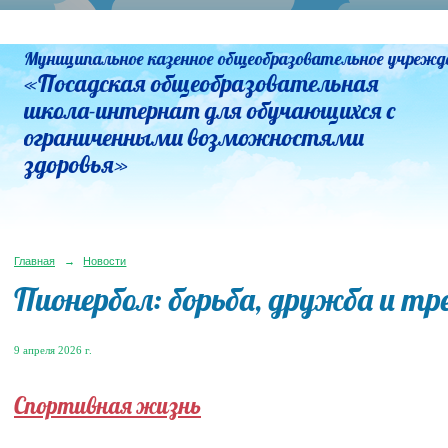
Муниципальное казенное общеобразовательное учрежд
«Посадская общеобразовательная
школа-интернат для обучающихся с
ограниченными возможностями
здоровья»
Главная
→
Новости
Пионербол: борьба, дружба и тр
9 апреля 2026 г.
Спортивная жизнь