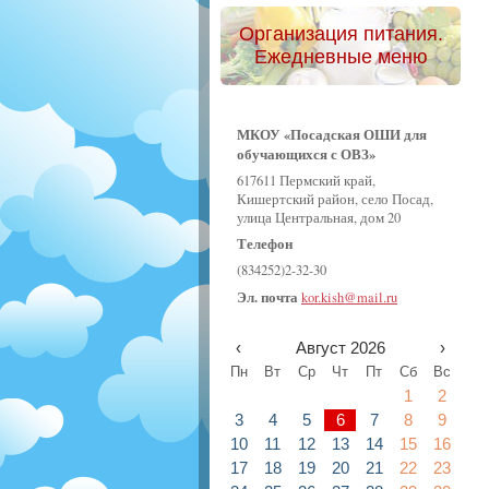
Организация питания.
Ежедневные меню
МКОУ «Посадская ОШИ для
обучающихся с ОВЗ»
617611 Пермский край,
Кишертский район, село Посад,
улица Центральная, дом 20
Телефон
(834252)2-32-30
Эл. почта
kor.kish@mail.ru
‹
Август 2026
›
Пн
Вт
Ср
Чт
Пт
Сб
Вс
1
2
3
4
5
6
7
8
9
10
11
12
13
14
15
16
17
18
19
20
21
22
23