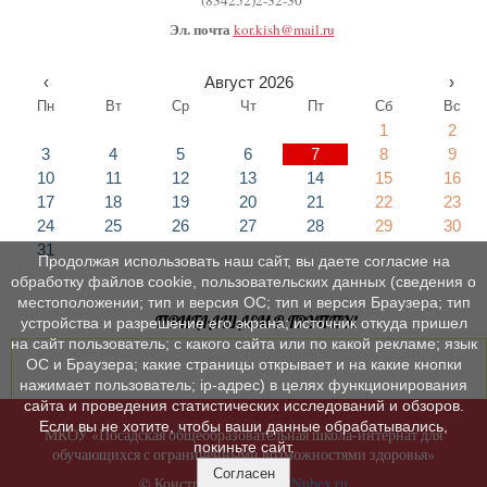
(834252)2-32-30
Эл. почта
kor.kish@mail.ru
‹
Август 2026
›
Пн
Вт
Ср
Чт
Пт
Сб
Вс
1
2
3
4
5
6
7
8
9
10
11
12
13
14
15
16
17
18
19
20
21
22
23
24
25
26
27
28
29
30
31
Продолжая использовать наш сайт, вы даете согласие на
обработку файлов cookie, пользовательских данных (сведения о
местоположении; тип и версия ОС; тип и версия Браузера; тип
ПРИГЛАШАЕМ В ГРУППУ!
устройства и разрешение его экрана; источник откуда пришел
на сайт пользователь; с какого сайта или по какой рекламе; язык
ОС и Браузера; какие страницы открывает и на какие кнопки
нажимает пользователь; ip-адрес) в целях функционирования
сайта и проведения статистических исследований и обзоров.
Если вы не хотите, чтобы ваши данные обрабатывались,
МКОУ «Посадская общеобразовательная школа-интернат для
покиньте сайт.
обучающихся с ограниченными возможностями здоровья»
Согласен
© Конструктор сайтов
Nubex.ru