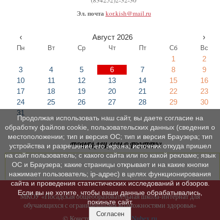
(834252)2-32-30
Эл. почта
kor.kish@mail.ru
‹
Август 2026
›
Пн
Вт
Ср
Чт
Пт
Сб
Вс
1
2
3
4
5
6
7
8
9
10
11
12
13
14
15
16
17
18
19
20
21
22
23
24
25
26
27
28
29
30
31
Продолжая использовать наш сайт, вы даете согласие на
обработку файлов cookie, пользовательских данных (сведения о
местоположении; тип и версия ОС; тип и версия Браузера; тип
ПРИГЛАШАЕМ В ГРУППУ!
устройства и разрешение его экрана; источник откуда пришел
на сайт пользователь; с какого сайта или по какой рекламе; язык
ОС и Браузера; какие страницы открывает и на какие кнопки
нажимает пользователь; ip-адрес) в целях функционирования
сайта и проведения статистических исследований и обзоров.
Если вы не хотите, чтобы ваши данные обрабатывались,
МКОУ «Посадская общеобразовательная школа-интернат для
покиньте сайт.
обучающихся с ограниченными возможностями здоровья»
Согласен
© Конструктор сайтов
Nubex.ru