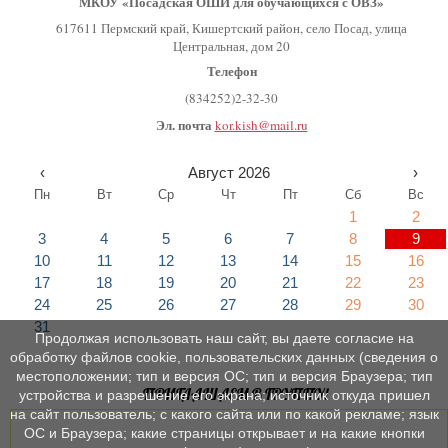
МКОУ «Посадская ОШИ для обучающихся с ОВЗ»
617611 Пермский край, Кишертский район, село Посад, улица
Центральная, дом 20
Телефон
(834252)2-32-30
Эл. почта
kor.kish@mail.ru
‹
Август 2026
›
Пн
Вт
Ср
Чт
Пт
Сб
Вс
1
2
3
4
5
6
7
8
9
10
11
12
13
14
15
16
17
18
19
20
21
22
23
24
25
26
27
28
29
30
31
Продолжая использовать наш сайт, вы даете согласие на
обработку файлов cookie, пользовательских данных (сведения о
местоположении; тип и версия ОС; тип и версия Браузера; тип
ПРИГЛАШАЕМ В ГРУППУ!
устройства и разрешение его экрана; источник откуда пришел
на сайт пользователь; с какого сайта или по какой рекламе; язык
ОС и Браузера; какие страницы открывает и на какие кнопки