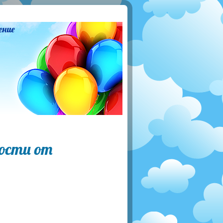
ение
ости от