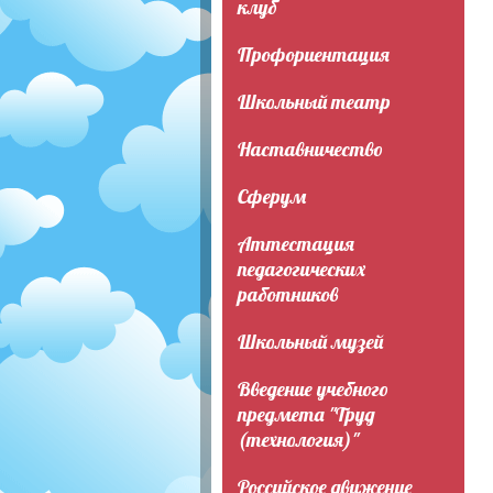
клуб
Профориентация
Школьный театр
Наставничество
Сферум
Аттестация
педагогических
работников
Школьный музей
Введение учебного
предмета "Труд
(технология)"
Российское движение