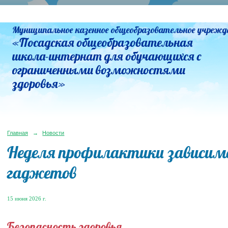
Муниципальное казенное общеобразовательное учрежд
«Посадская общеобразовательная
школа-интернат для обучающихся с
ограниченными возможностями
здоровья»
Главная
→
Новости
Неделя профилактики зависим
гаджетов
15 июня 2026 г.
Безопасность здоровья