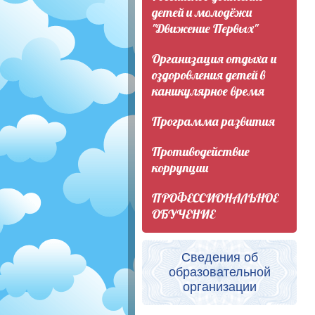
детей и молодёжи
"Движение Первых"
Организация отдыха и
оздоровления детей в
каникулярное время
Программа развития
Противодействие
коррупции
ПРОФЕССИОНАЛЬНОЕ
ОБУЧЕНИЕ
Сведения об
образовательной
организации