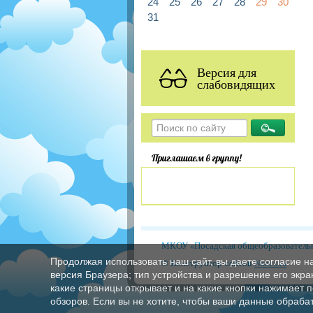
24
25
26
27
28
29
30
31
Версия для
слабовидящих
Приглашаем в группу!
МКОУ «Посадская общеобразовательн
Продолжая использовать наш сайт, вы даете согласие н
© Конструктор сайтов
Nubex.ru
версия Браузера; тип устройства и разрешение его экран
какие страницы открывает и на какие кнопки нажимает 
обзоров. Если вы не хотите, чтобы ваши данные обрабат