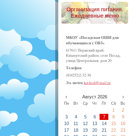
Организация питания.
Ежедневные меню
МКОУ «Посадская ОШИ для
обучающихся с ОВЗ»
617611 Пермский край,
Кишертский район, село Посад,
улица Центральная, дом 20
Телефон
(834252)2-32-30
Эл. почта
kor.kish@mail.ru
‹
Август 2026
›
Пн
Вт
Ср
Чт
Пт
Сб
Вс
1
2
3
4
5
6
7
8
9
10
11
12
13
14
15
16
17
18
19
20
21
22
23