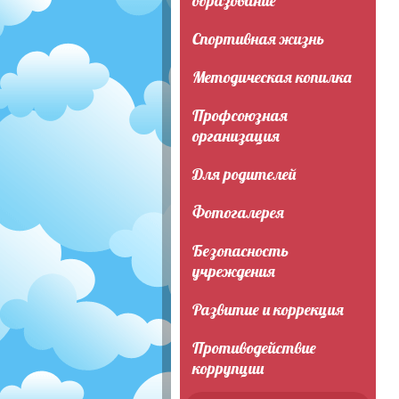
образование
Спортивная жизнь
Методическая копилка
Профсоюзная
организация
Для родителей
Фотогалерея
Безопасность
учреждения
Развитие и коррекция
Противодействие
коррупции