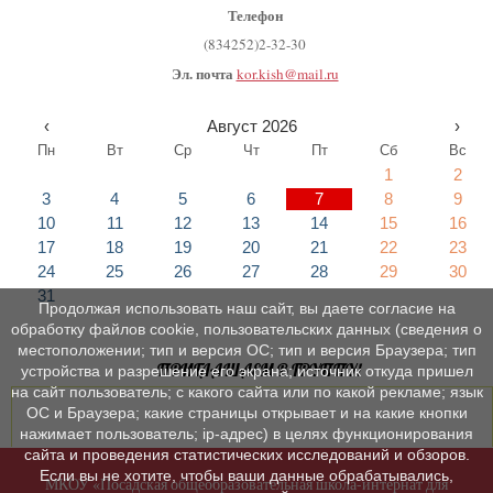
Телефон
(834252)2-32-30
Эл. почта
kor.kish@mail.ru
‹
Август 2026
›
Пн
Вт
Ср
Чт
Пт
Сб
Вс
1
2
3
4
5
6
7
8
9
10
11
12
13
14
15
16
17
18
19
20
21
22
23
24
25
26
27
28
29
30
31
Продолжая использовать наш сайт, вы даете согласие на
обработку файлов cookie, пользовательских данных (сведения о
местоположении; тип и версия ОС; тип и версия Браузера; тип
ПРИГЛАШАЕМ В ГРУППУ!
устройства и разрешение его экрана; источник откуда пришел
на сайт пользователь; с какого сайта или по какой рекламе; язык
ОС и Браузера; какие страницы открывает и на какие кнопки
нажимает пользователь; ip-адрес) в целях функционирования
сайта и проведения статистических исследований и обзоров.
Если вы не хотите, чтобы ваши данные обрабатывались,
МКОУ «Посадская общеобразовательная школа-интернат для