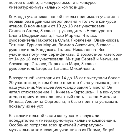
поэтов о войне, в конкурсе эссе, и в конкурсе
литературно-музыкальных композиций.
Команда участников нашей школы принимала участие в
первый раз в данном мероприятии и только в конкурсе
чтецов. В номинации от 10 до 13 лет участвовали:
Стяжков Артем, 3 класс – руководитель Нечепуренко
Елена Владимировна, Гиске Марина, 4 класс –
руководитель Нахратова Ольга Яковлевна, Овчинникова
Татьяна, Гурьева Мария, Зоммер Анжелика, 5 класс –
руководитель Кандакова Галина Николаевна. Все
участники получили сертификаты. В возрастной категории
от 14 до 18 лет участвовали: Митцев Сергей и Челышев
Александр, 7 класс, Паршаков Марк, 8 класс -
руководитель Егорова Татьяна Михайловна.
В возрастной категории от 14 до 18 лет выступали более
20 участников, и тем более приятно было услышать, что
наш участник Челышев Александр занял 3 место! Он
читал стихотворение Н. Кинева «Картошка». На конкурсе
чтецов присутствовала почетный гость – жена Николая
Кинева, Алевтина Сергеевна, и было приятно услышать
похвалу из её уст.
В заключительной части конкурса мы слушали
победителей и литературно-музыкальные композиции.
Особенно потрясла всех зрителей литературно-
музыкальная композиция участников из Перми, Лицей