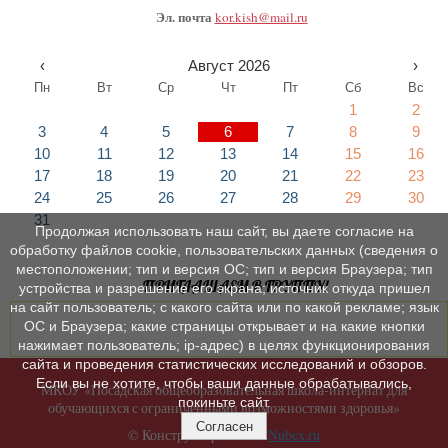
Эл. почта
kor.kish@mail.ru
‹
Август 2026
›
Пн
Вт
Ср
Чт
Пт
Сб
Вс
1
2
3
4
5
6
7
8
9
10
11
12
13
14
15
16
17
18
19
20
21
22
23
24
25
26
27
28
29
30
31
Продолжая использовать наш сайт, вы даете согласие на
обработку файлов cookie, пользовательских данных (сведения о
местоположении; тип и версия ОС; тип и версия Браузера; тип
ПРИГЛАШАЕМ В ГРУППУ!
устройства и разрешение его экрана; источник откуда пришел
на сайт пользователь; с какого сайта или по какой рекламе; язык
ОС и Браузера; какие страницы открывает и на какие кнопки
нажимает пользователь; ip-адрес) в целях функционирования
сайта и проведения статистических исследований и обзоров.
Если вы не хотите, чтобы ваши данные обрабатывались,
МКОУ «Посадская общеобразовательная школа-интернат для
покиньте сайт.
обучающихся с ограниченными возможностями здоровья»
Согласен
© Конструктор сайтов
Nubex.ru