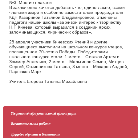
№3. Многие плакали.
В заключение хочется добавить что, единогласно, всеми
членами жюри и особенно заместителем председателя
КДН Казариной Татьяной Владимировной, отмечены
педагоги нашей школы «за живой интерес к творчеству
Н.Г. Кинева, который выразился в создании ярких,
запоминающихся, лирических образов».
28 апреля участники Киневских Чтений и другие
обучающиеся выступили на школьном конкурсе чтецов,
посвященном 70-летию Победы. Победителями
школьного конкурса стали: 1 место – Стяжков Артем и
Зоммер Анжелика, 2 место – Мальгинов Семен, Митцев
Сергей, Овчинникова Татьяна, 3 место – Макаров Андрей,
Паршаков Марк.
Учитель Егорова Татьяна Михайловна
Сведения об образовательной организации
Воспитательная работа
Трудовое обучение и воспитание