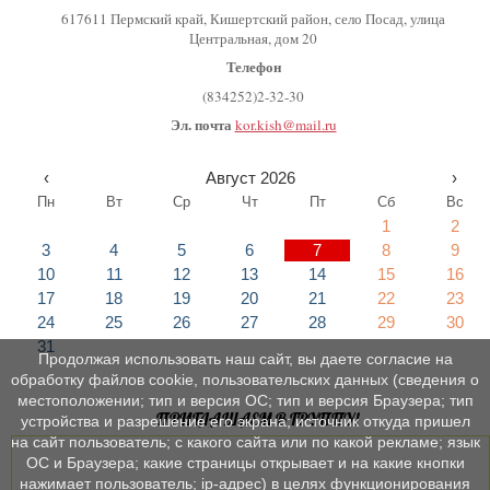
617611 Пермский край, Кишертский район, село Посад, улица
Центральная, дом 20
Телефон
(834252)2-32-30
Эл. почта
kor.kish@mail.ru
‹
Август 2026
›
Пн
Вт
Ср
Чт
Пт
Сб
Вс
1
2
3
4
5
6
7
8
9
10
11
12
13
14
15
16
17
18
19
20
21
22
23
24
25
26
27
28
29
30
31
Продолжая использовать наш сайт, вы даете согласие на
обработку файлов cookie, пользовательских данных (сведения о
местоположении; тип и версия ОС; тип и версия Браузера; тип
ПРИГЛАШАЕМ В ГРУППУ!
устройства и разрешение его экрана; источник откуда пришел
на сайт пользователь; с какого сайта или по какой рекламе; язык
ОС и Браузера; какие страницы открывает и на какие кнопки
нажимает пользователь; ip-адрес) в целях функционирования