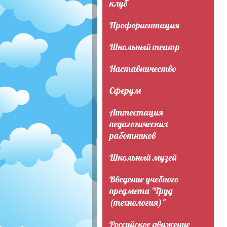
клуб
Профориентация
Школьный театр
Наставничество
Сферум
Аттестация
педагогических
работников
Школьный музей
Введение учебного
предмета "Труд
(технология)"
Российское движение