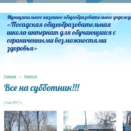
Муниципальное казенное общеобразовательное учрежд
«Посадская общеобразовательная
школа-интернат для обучающихся с
ограниченными возможностями
здоровья»
Главная
→
Новости
Все на субботник!!!
3 мая 2017 г.