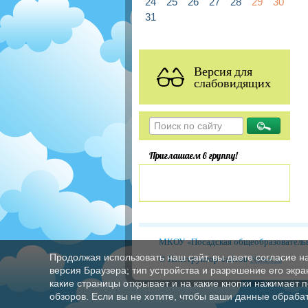
24
25
26
27
28
29
30
31
Версия для
слабовидящих
Приглашаем в группу!
МКОУ «Посадская общеобразовательн
Продолжая использовать наш сайт, вы даете согласие н
© Конструктор сайтов
Nubex.ru
версия Браузера; тип устройства и разрешение его экран
какие страницы открывает и на какие кнопки нажимает 
обзоров. Если вы не хотите, чтобы ваши данные обрабат