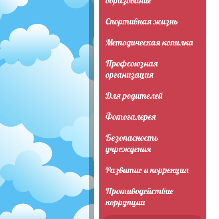
образование
Спортивная жизнь
Методическая копилка
Профсоюзная
организация
Для родителей
Фотогалерея
Безопасность
учреждения
Развитие и коррекция
Противодействие
коррупции