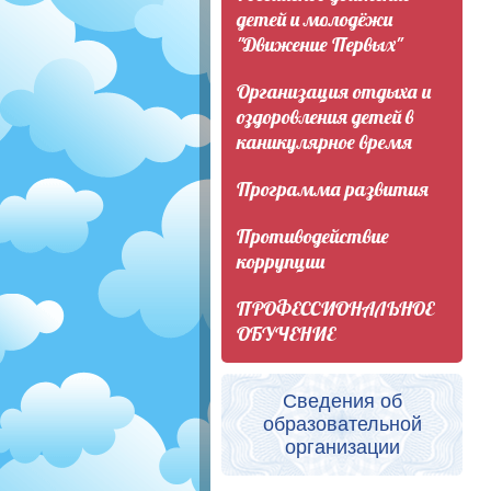
детей и молодёжи
"Движение Первых"
Организация отдыха и
оздоровления детей в
каникулярное время
Программа развития
Противодействие
коррупции
ПРОФЕССИОНАЛЬНОЕ
ОБУЧЕНИЕ
Сведения об
образовательной
организации