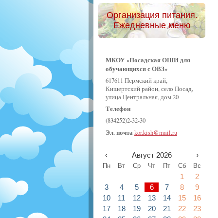
Организация питания.
Ежедневные меню
МКОУ «Посадская ОШИ для
обучающихся с ОВЗ»
617611 Пермский край,
Кишертский район, село Посад,
улица Центральная, дом 20
Телефон
(834252)2-32-30
Эл. почта
kor.kish@mail.ru
‹
Август 2026
›
Пн
Вт
Ср
Чт
Пт
Сб
Вс
1
2
3
4
5
6
7
8
9
10
11
12
13
14
15
16
17
18
19
20
21
22
23