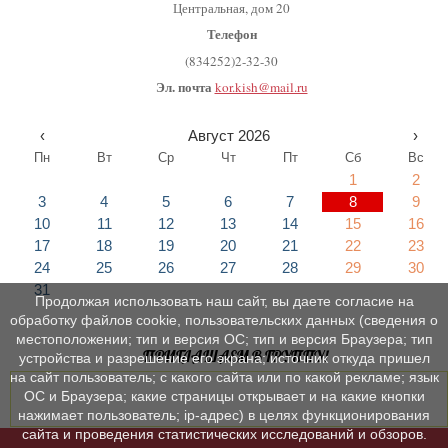
Центральная, дом 20
Телефон
(834252)2-32-30
Эл. почта
kor.kish@mail.ru
‹
Август 2026
›
Пн
Вт
Ср
Чт
Пт
Сб
Вс
1
2
3
4
5
6
7
8
9
10
11
12
13
14
15
16
17
18
19
20
21
22
23
24
25
26
27
28
29
30
31
Продолжая использовать наш сайт, вы даете согласие на
обработку файлов cookie, пользовательских данных (сведения о
местоположении; тип и версия ОС; тип и версия Браузера; тип
ПРИГЛАШАЕМ В ГРУППУ!
устройства и разрешение его экрана; источник откуда пришел
на сайт пользователь; с какого сайта или по какой рекламе; язык
ОС и Браузера; какие страницы открывает и на какие кнопки
нажимает пользователь; ip-адрес) в целях функционирования
сайта и проведения статистических исследований и обзоров.