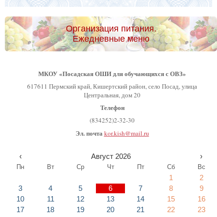
Организация питания.
Ежедневные меню
МКОУ «Посадская ОШИ для обучающихся с ОВЗ»
617611 Пермский край, Кишертский район, село Посад, улица
Центральная, дом 20
Телефон
(834252)2-32-30
Эл. почта
kor.kish@mail.ru
‹
Август 2026
›
Пн
Вт
Ср
Чт
Пт
Сб
Вс
1
2
3
4
5
6
7
8
9
10
11
12
13
14
15
16
17
18
19
20
21
22
23