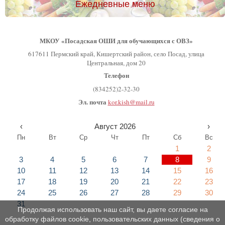
Ежедневные меню
МКОУ «Посадская ОШИ для обучающихся с ОВЗ»
617611 Пермский край, Кишертский район, село Посад, улица
Центральная, дом 20
Телефон
(834252)2-32-30
Эл. почта
kor.kish@mail.ru
‹
Август 2026
›
Пн
Вт
Ср
Чт
Пт
Сб
Вс
1
2
3
4
5
6
7
8
9
10
11
12
13
14
15
16
17
18
19
20
21
22
23
24
25
26
27
28
29
30
31
Продолжая использовать наш сайт, вы даете согласие на
обработку файлов cookie, пользовательских данных (сведения о