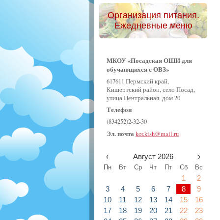
Организация питания.
Ежедневные меню
МКОУ «Посадская ОШИ для
обучающихся с ОВЗ»
617611 Пермский край,
Кишертский район, село Посад,
улица Центральная, дом 20
Телефон
(834252)2-32-30
Эл. почта
kor.kish@mail.ru
‹
Август 2026
›
Пн
Вт
Ср
Чт
Пт
Сб
Вс
1
2
3
4
5
6
7
8
9
10
11
12
13
14
15
16
17
18
19
20
21
22
23