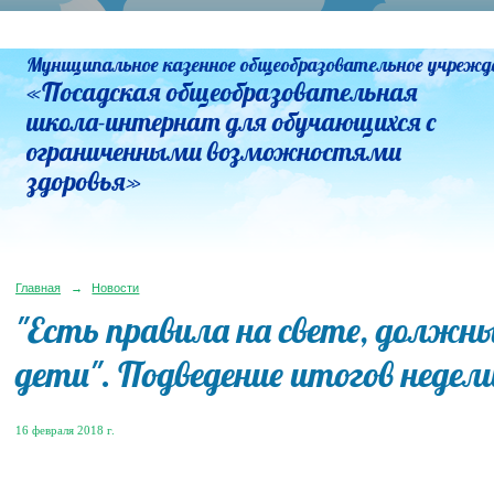
Муниципальное казенное общеобразовательное учрежд
«Посадская общеобразовательная
школа-интернат для обучающихся с
ограниченными возможностями
здоровья»
Главная
→
Новости
"Есть правила на свете, должны
дети". Подведение итогов недел
16 февраля 2018 г.