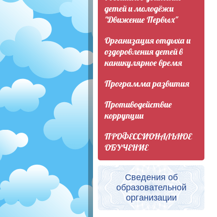
детей и молодёжи
"Движение Первых"
Организация отдыха и
оздоровления детей в
каникулярное время
Программа развития
Противодействие
коррупции
ПРОФЕССИОНАЛЬНОЕ
ОБУЧЕНИЕ
Сведения об
образовательной
организации