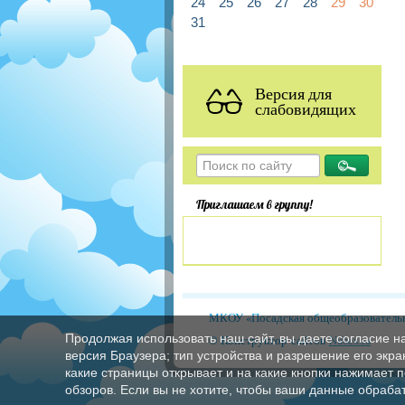
24
25
26
27
28
29
30
31
Версия для
слабовидящих
Приглашаем в группу!
МКОУ «Посадская общеобразовательн
Продолжая использовать наш сайт, вы даете согласие н
© Конструктор сайтов
Nubex.ru
версия Браузера; тип устройства и разрешение его экран
какие страницы открывает и на какие кнопки нажимает 
обзоров. Если вы не хотите, чтобы ваши данные обрабат