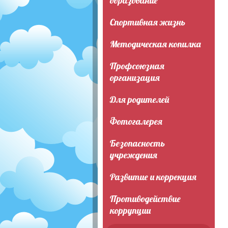
образование
Спортивная жизнь
Методическая копилка
Профсоюзная
организация
Для родителей
Фотогалерея
Безопасность
учреждения
Развитие и коррекция
Противодействие
коррупции