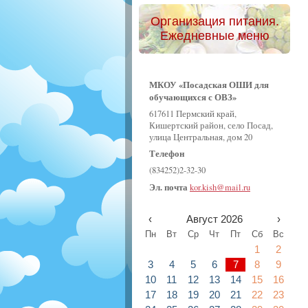
Организация питания.
Ежедневные меню
МКОУ «Посадская ОШИ для
обучающихся с ОВЗ»
617611 Пермский край,
Кишертский район, село Посад,
улица Центральная, дом 20
Телефон
(834252)2-32-30
Эл. почта
kor.kish@mail.ru
‹
Август 2026
›
Пн
Вт
Ср
Чт
Пт
Сб
Вс
1
2
3
4
5
6
7
8
9
10
11
12
13
14
15
16
17
18
19
20
21
22
23