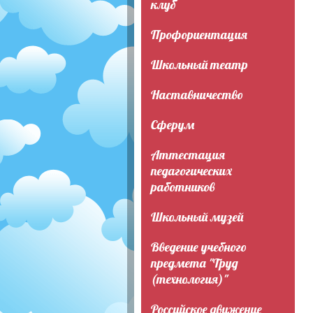
клуб
Профориентация
Школьный театр
Наставничество
Сферум
Аттестация
педагогических
работников
Школьный музей
Введение учебного
предмета "Труд
(технология)"
Российское движение