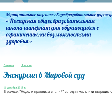
Муниципальное казенное общеобразовательное учрежд
«Посадская общеобразовательная
школа-интернат для обучающихся с
ограниченными возможностями
здоровья»
Главная
→
Новости
Экскурсия в Мировой суд
11 декабря 2018 г.
В рамках "Недели правовых знаний" сегодня мальчики старших к