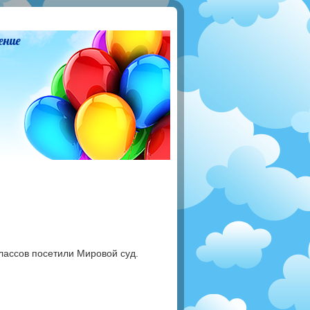
ение
лассов посетили Мировой суд.