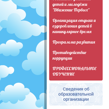
детей и молодёжи
"Движение Первых"
Организация отдыха и
оздоровления детей в
каникулярное время
Программа развития
Противодействие
коррупции
ПРОФЕССИОНАЛЬНОЕ
ОБУЧЕНИЕ
Сведения об
образовательной
организации