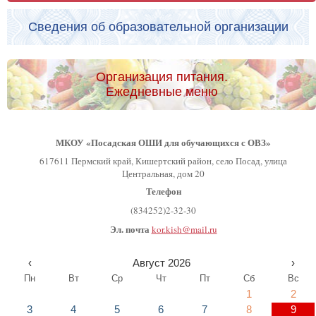
Сведения об образовательной организации
Организация питания.
Ежедневные меню
МКОУ «Посадская ОШИ для обучающихся с ОВЗ»
617611 Пермский край, Кишертский район, село Посад, улица
Центральная, дом 20
Телефон
(834252)2-32-30
Эл. почта
kor.kish@mail.ru
‹
Август 2026
›
Пн
Вт
Ср
Чт
Пт
Сб
Вс
1
2
3
4
5
6
7
8
9