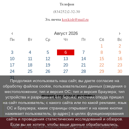
Телефон
(834252)2-32-30
Эл. почта
kor.kish@mail.ru
‹
Август 2026
›
Пн
Вт
Ср
Чт
Пт
Сб
Вс
1
2
3
4
5
6
7
8
9
10
11
12
13
14
15
16
17
18
19
20
21
22
23
24
25
26
27
28
29
30
31
Продолжая использовать наш сайт, вы даете согласие на
обработку файлов cookie, пользовательских данных (сведения о
местоположении; тип и версия ОС; тип и версия Браузера; тип
ПРИГЛАШАЕМ В ГРУППУ!
устройства и разрешение его экрана; источник откуда пришел
на сайт пользователь; с какого сайта или по какой рекламе; язык
ОС и Браузера; какие страницы открывает и на какие кнопки
нажимает пользователь; ip-адрес) в целях функционирования
сайта и проведения статистических исследований и обзоров.
Если вы не хотите, чтобы ваши данные обрабатывались,
МКОУ «Посадская общеобразовательная школа-интернат для