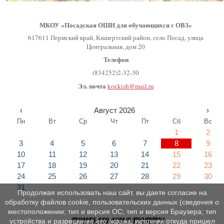
МКОУ «Посадская ОШИ для обучающихся с ОВЗ»
617611 Пермский край, Кишертский район, село Посад, улица
Центральная, дом 20
Телефон
(834252)2-32-30
Эл. почта
kor.kish@mail.ru
‹
Август 2026
›
Пн
Вт
Ср
Чт
Пт
Сб
Вс
1
2
3
4
5
6
7
8
9
10
11
12
13
14
15
16
17
18
19
20
21
22
23
24
25
26
27
28
29
30
31
Продолжая использовать наш сайт, вы даете согласие на
обработку файлов cookie, пользовательских данных (сведения о
местоположении; тип и версия ОС; тип и версия Браузера; тип
ПРИГЛАШАЕМ В ГРУППУ!
устройства и разрешение его экрана; источник откуда пришел