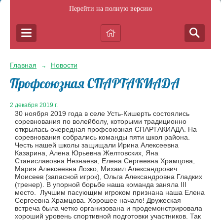
Перейти на полную версию
Главная
Новости
→
Профсоюзная СПАРТАКИАДА
2 декабря 2019 г.
30 ноября 2019 года в селе Усть-Кишерть состоялись
соревнования по волейболу, которыми традиционно
открылась очередная профсоюзная СПАРТАКИАДА. На
соревнования собрались команды пяти школ района.
Честь нашей школы защищали Ирина Алексеевна
Казарина, Алена Юрьевна Желтовских, Яна
Станиславовна Незнаева, Елена Сергеевна Храмцова,
Мария Алексеевна Лозко, Михаил Александрович
Моисеев (запасной игрок), Ольга Александровна Гладких
(тренер). В упорной борьбе наша команда заняла III
место. Лучшим пасующим игроком признана наша Елена
Сергеевна Храмцова. Хорошее начало! Дружеская
встреча была четко организована и продемонстрировала
хороший уровень спортивной подготовки участников. Так