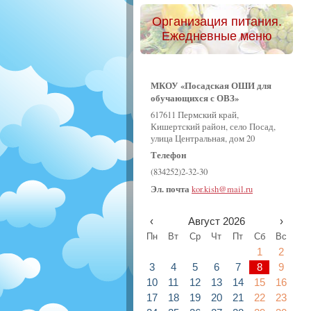
Организация питания.
Ежедневные меню
МКОУ «Посадская ОШИ для
обучающихся с ОВЗ»
617611 Пермский край,
Кишертский район, село Посад,
улица Центральная, дом 20
Телефон
(834252)2-32-30
Эл. почта
kor.kish@mail.ru
‹
Август 2026
›
Пн
Вт
Ср
Чт
Пт
Сб
Вс
1
2
3
4
5
6
7
8
9
10
11
12
13
14
15
16
17
18
19
20
21
22
23