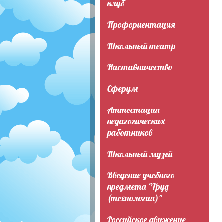
клуб
Профориентация
Школьный театр
Наставничество
Сферум
Аттестация
педагогических
работников
Школьный музей
Введение учебного
предмета "Труд
(технология)"
Российское движение