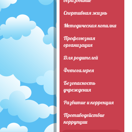
образование
Спортивная жизнь
Методическая копилка
Профсоюзная
организация
Для родителей
Фотогалерея
Безопасность
учреждения
Развитие и коррекция
Противодействие
коррупции