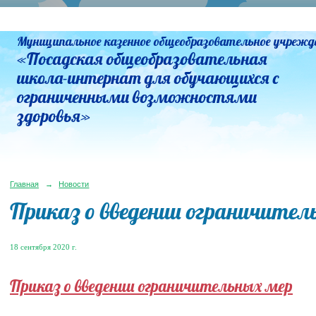
Муниципальное казенное общеобразовательное учрежд
«Посадская общеобразовательная
школа-интернат для обучающихся с
ограниченными возможностями
здоровья»
Главная
→
Новости
Приказ о введении ограничител
18 сентября 2020 г.
Приказ о введении ограничительных мер