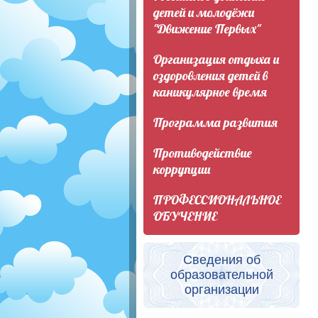
детей и молодёжи
"Движение Первых"
Организация отдыха и
оздоровления детей в
каникулярное время
Программа развития
Противодействие
коррупции
ПРОФЕССИОНАЛЬНОЕ
ОБУЧЕНИЕ
Сведения об
образовательной
организации