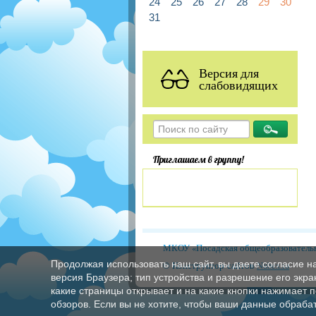
24
25
26
27
28
29
30
31
Версия для
слабовидящих
Приглашаем в группу!
МКОУ «Посадская общеобразовательн
Продолжая использовать наш сайт, вы даете согласие н
© Конструктор сайтов
Nubex.ru
версия Браузера; тип устройства и разрешение его экран
какие страницы открывает и на какие кнопки нажимает 
обзоров. Если вы не хотите, чтобы ваши данные обрабат