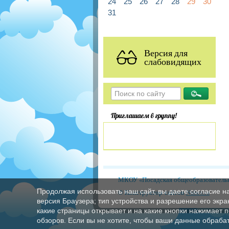
24
25
26
27
28
29
30
31
Версия для
слабовидящих
Приглашаем в группу!
МКОУ «Посадская общеобразовательн
Продолжая использовать наш сайт, вы даете согласие н
© Конструктор сайтов
Nubex.ru
версия Браузера; тип устройства и разрешение его экран
какие страницы открывает и на какие кнопки нажимает 
обзоров. Если вы не хотите, чтобы ваши данные обрабат