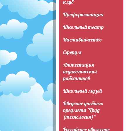
клуб
Профориентация
Школьный театр
Наставничество
Сферум
Аттестация
педагогических
работников
Школьный музей
Введение учебного
предмета "Труд
(технология)"
Российское движение