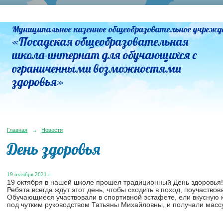
Муниципальное казенное общеобразовательное учрежд
«Посадская общеобразовательная
школа-интернат для обучающихся с
ограниченными возможностями
здоровья»
Главная
→
Новости
День здоровья
19 октября 2021 г.
19 октября в нашей школе прошел традиционный День здоровья!
Ребята всегда ждут этот день, чтобы сходить в поход, поучаство
Обучающиеся участвовали в спортивной эстафете, ели вкусную 
под чутким руководством Татьяны Михайловны, и получали масс