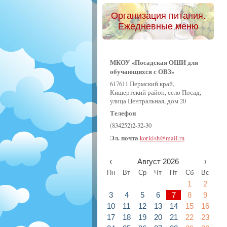
Организация питания.
Ежедневные меню
МКОУ «Посадская ОШИ для
обучающихся с ОВЗ»
617611 Пермский край,
Кишертский район, село Посад,
улица Центральная, дом 20
Телефон
(834252)2-32-30
Эл. почта
kor.kish@mail.ru
‹
Август 2026
›
Пн
Вт
Ср
Чт
Пт
Сб
Вс
1
2
3
4
5
6
7
8
9
10
11
12
13
14
15
16
17
18
19
20
21
22
23