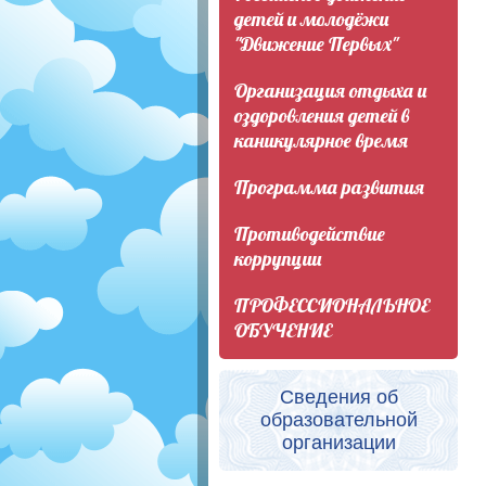
детей и молодёжи
"Движение Первых"
Организация отдыха и
оздоровления детей в
каникулярное время
Программа развития
Противодействие
коррупции
ПРОФЕССИОНАЛЬНОЕ
ОБУЧЕНИЕ
Сведения об
образовательной
организации